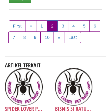
First
«
1
2
3
4
5
6
7
8
9
10
»
Last
ARTIKEL TERKAIT
SPIDER LOVER P...
BISNIS SI RATU...