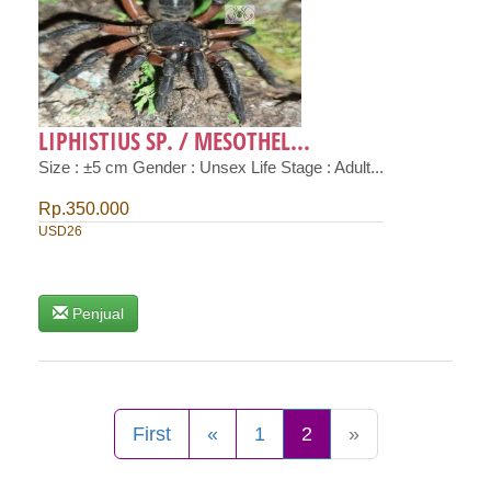
LIPHISTIUS SP. / MESOTHEL...
Size : ±5 cm Gender : Unsex Life Stage : Adult...
Rp.350.000
USD26
Penjual
First
«
1
2
»