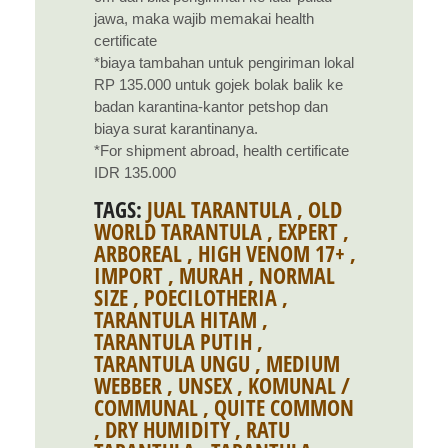
jawa, maka wajib memakai health
certificate
*biaya tambahan untuk pengiriman lokal
RP 135.000 untuk gojek bolak balik ke
badan karantina-kantor petshop dan
biaya surat karantinanya.
*For shipment abroad, health certificate
IDR 135.000
TAGS:
JUAL TARANTULA
,
OLD
WORLD TARANTULA
,
EXPERT
,
ARBOREAL
,
HIGH VENOM 17+
,
IMPORT
,
MURAH
,
NORMAL
SIZE
,
POECILOTHERIA
,
TARANTULA HITAM
,
TARANTULA PUTIH
,
TARANTULA UNGU
,
MEDIUM
WEBBER
,
UNSEX
,
KOMUNAL /
COMMUNAL
,
QUITE COMMON
,
DRY HUMIDITY
,
RATU