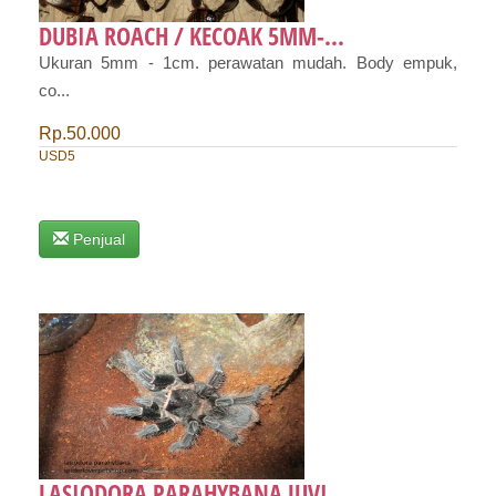
DUBIA ROACH / KECOAK 5MM-...
Ukuran 5mm - 1cm. perawatan mudah. Body empuk,
co...
Rp.50.000
USD5
Penjual
LASIODORA PARAHYBANA JUVI...