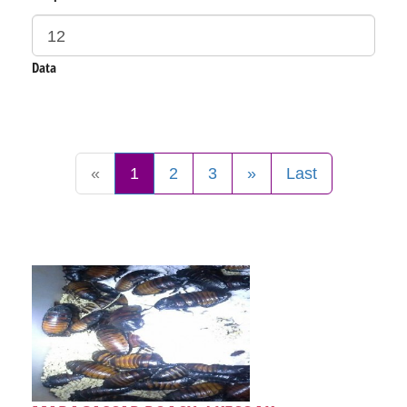
Data
«
1
2
3
»
Last