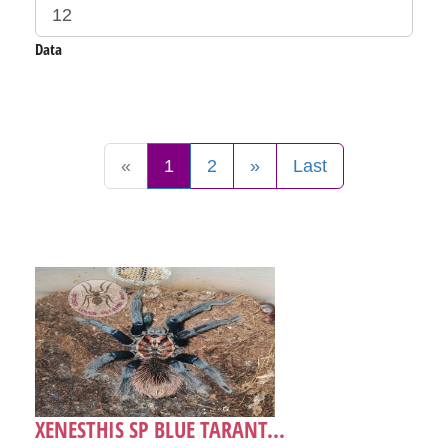
Data
«
1
2
»
Last
XENESTHIS SP BLUE TARANT...