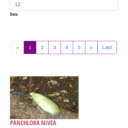
Data
«
1
2
3
4
5
»
Last
PANCHLORA NIVEA