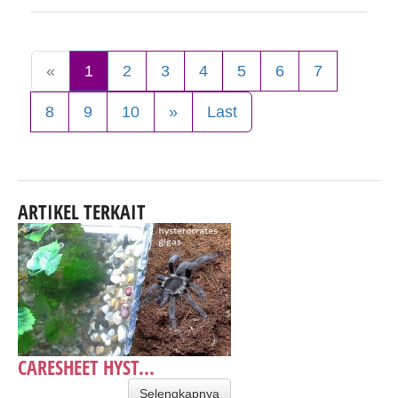
«
1
2
3
4
5
6
7
8
9
10
»
Last
ARTIKEL TERKAIT
CARESHEET HYST...
Selengkapnya