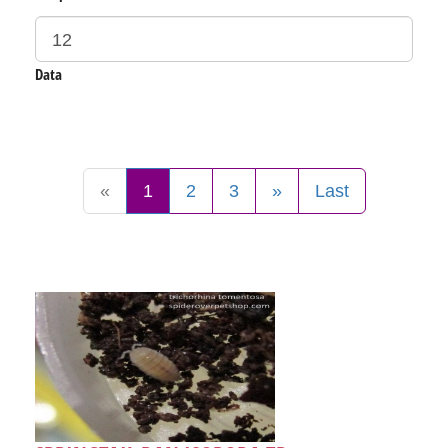
Data
«
1
2
3
»
Last