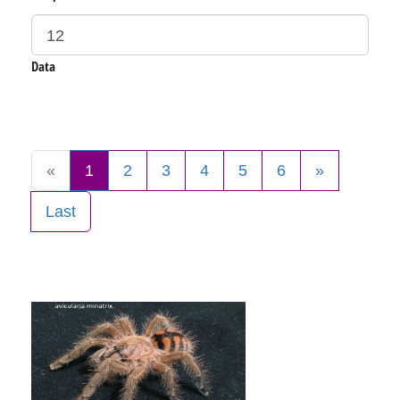
Data
«
1
2
3
4
5
6
»
Last