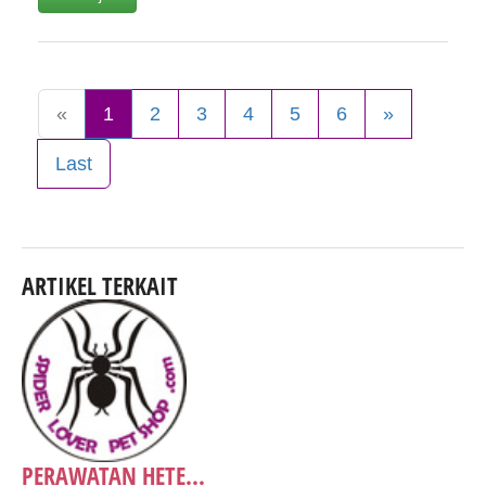
«
1
2
3
4
5
6
»
Last
ARTIKEL TERKAIT
PERAWATAN HETE...