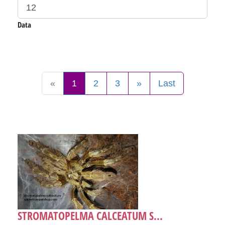
Data
«
1
2
3
»
Last
STROMATOPELMA CALCEATUM S...