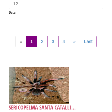
Data
«
1
2
3
4
»
Last
SERICOPELMA SANTA CATALLI...