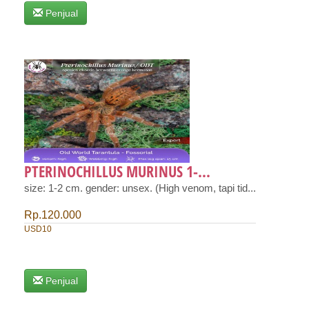
Penjual
PTERINOCHILLUS MURINUS 1-...
size: 1-2 cm. gender: unsex. (High venom, tapi tid...
Rp.120.000
USD10
Penjual