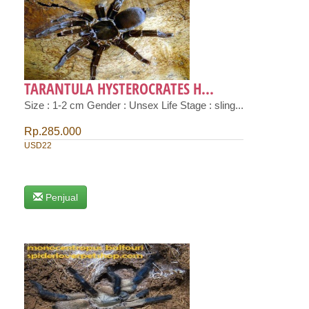
TARANTULA HYSTEROCRATES H...
Size : 1-2 cm Gender : Unsex Life Stage : sling...
Rp.285.000
USD22
Penjual