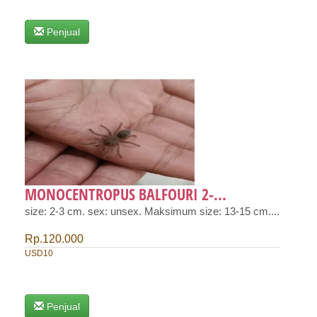
Penjual
MONOCENTROPUS BALFOURI 2-...
size: 2-3 cm. sex: unsex. Maksimum size: 13-15 cm....
Rp.120.000
USD10
Penjual