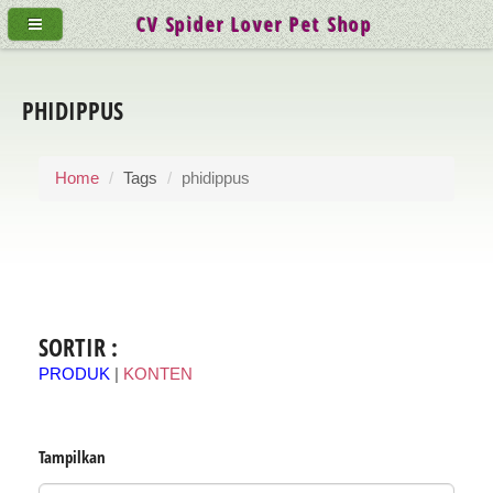
CV Spider Lover Pet Shop
PHIDIPPUS
Home
Tags
phidippus
SORTIR :
PRODUK
|
KONTEN
Tampilkan