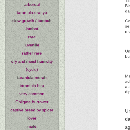
Ti
arboreal
Bi
da
tarantula oranye
slow growth / tumbuh
Co
se
lambat
me
rare
juvenille
Un
rather rare
bu
dry and moist humidity
(cycle)
Ma
tarantula merah
ad
tarantula biru
at
di
very common
Obligate burrower
captive breed by spider
Un
lover
da
male
ag