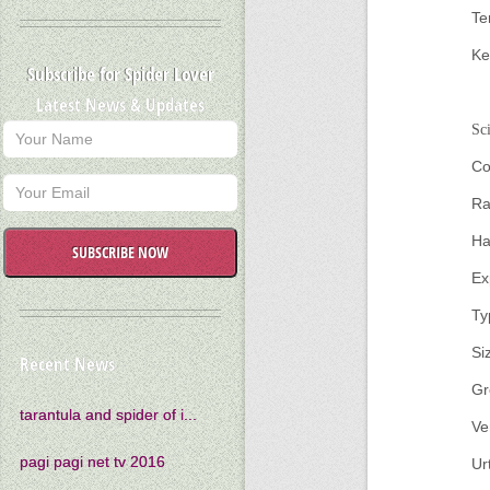
Te
Ke
Subscribe for Spider Lover
Latest News & Updates
Sc
Co
Ra
Ha
SUBSCRIBE NOW
Ex
Ty
Si
Recent News
Gr
tarantula and spider of i...
Ve
pagi pagi net tv 2016
Ur