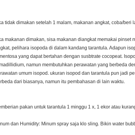
ka tidak dimakan setelah 1 malam, makanan angkat, coba/beri l
ka makanan dimakan, sisa makanan diangkat memakai pinset m
gkat, pelihara isopoda di dalam kandang tarantula. Adapun is
mentosa yang dapat bertahan dengan susbtrate cocopeat. Isopod
madillidium, namun membutuhkan perawatan yang berbeda denga
rawatan umum isopod. ukuran isopod dan tarantula pun jadi per
rbeda dari biasanya, namun itu pembahasan di lain waktu.
mberian pakan untuk tarantula 1 minggu 1 x, 1 ekor atau kuran
num dan Humidity: Minum spray saja klo sling. Bikin water bubb