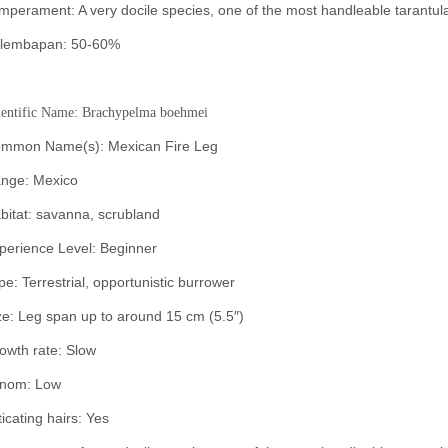
mperament: A very docile species, one of the most handleable tarantul
lembapan: 50-60%
ientific Name: Brachypelma boehmei
mmon Name(s): Mexican Fire Leg
nge: Mexico
bitat: savanna, scrubland
perience Level: Beginner
pe: Terrestrial,
opportunistic burrower
ze: Leg span up to around 15 cm (5.5″)
owth rate: Slow
nom: Low
ticating hairs: Yes