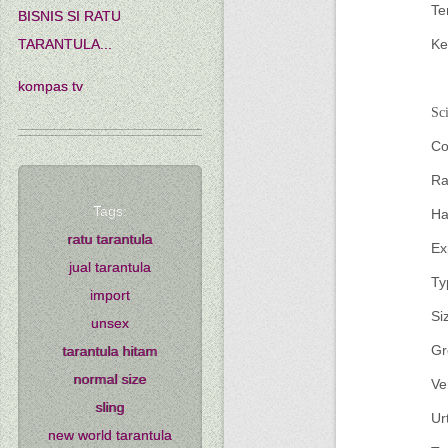
Te
BISNIS SI RATU
Ke
TARANTULA...
kompas tv
Sc
Co
Ra
Tags:
Ha
ratu tarantula
Ex
jual tarantula
Ty
import
Si
unsex
Gr
tarantula hitam
normal size
Ve
sling
Ur
new world tarantula