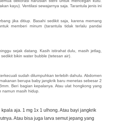
emua dekorasi haruslah steril untuk mencegah kutu.
n kayu). Ventilasi sewajarnya saja. Tarantula jenis ini
bang jika ditiup. Basahi sedikit saja, karena memang
untuk memberi minum (tarantula tidak terlalu pandai
ggu sejak datang. Kasih istirahat dulu, masih jetlag,
dikit bikin water bubble (tetesan air).
 terkecuali sudah dilumpuhkan terlebih dahulu. Abdomen
ri makanan berupa baby jangkrik baru menetas sebesar 2
 3mm. Beri bagian kepalanya. Atau ulat hongkong yang
uh namun masih hidup.
pala aja. 1 mg 1x 1 ulhong. Atau bayi jangkrik
rutnya. Atau bisa juga larva semut jepang yang