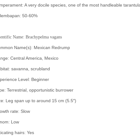
mperament: A very docile species, one of the most handleable tarantul
lembapan: 50-60%
ientific Name: Brachypelma vagans
mmon Name(s): Mexican Redrump
nge: Central America, Mexico
bitat: savanna, scrubland
perience Level: Beginner
pe: Terrestrial,
opportunistic burrower
ze: Leg span up to around 15 cm (5.5″)
owth rate: Slow
nom: Low
ticating hairs: Yes