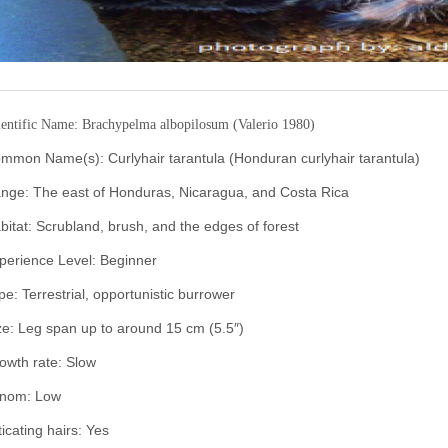
ientific Name: Brachypelma albopilosum (Valerio 1980)
mmon Name(s): Curlyhair tarantula (Honduran curlyhair tarantula)
nge: The east of Honduras, Nicaragua, and Costa Rica
bitat: Scrubland, brush, and the edges of forest
perience Level: Beginner
pe: Terrestrial, opportunistic burrower
ze: Leg span up to around 15 cm (5.5″)
owth rate: Slow
nom: Low
ticating hairs: Yes