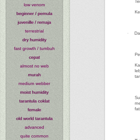
Te
low venom
Ke
beginner / pemula
juvenille / remaja
terrestrial
Da
·
dry humidity
fast growth / tumbuh
Pe
cepat
Ka
almost no web
le
murah
ta
medium webber
moist humidity
Su
tarantula coklat
me
fa
female
old world tarantula
advanced
quite common