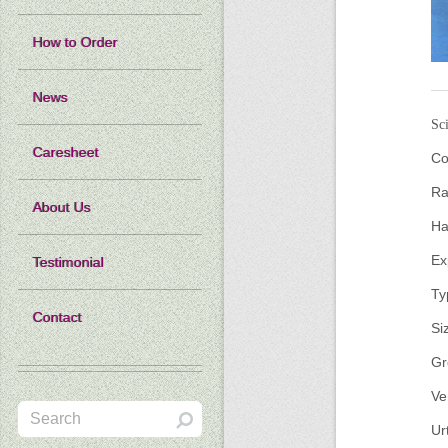
How to Order
News
Sc
Caresheet
Co
Ra
About Us
Ha
Ex
Testimonial
Ty
Contact
Si
Gr
Ve
Ur