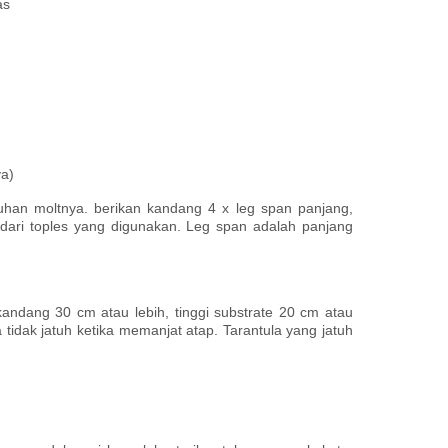
as
ya)
uhan moltnya. berikan kandang 4 x leg span panjang,
h dari toples yang digunakan. Leg span adalah panjang
andang 30 cm atau lebih, tinggi substrate 20 cm atau
idak jatuh ketika memanjat atap. Tarantula yang jatuh