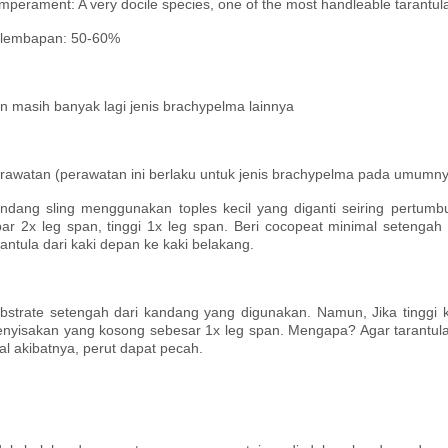
mperament: A very docile species, one of the most handleable tarantul
lembapan: 50-60%
n masih banyak lagi jenis brachypelma lainnya
rawatan (perawatan ini berlaku untuk jenis brachypelma pada umumn
ndang sling menggunakan toples kecil yang diganti seiring pertumb
bar 2x leg span, tinggi 1x leg span. Beri cocopeat minimal setenga
rantula dari kaki depan ke kaki belakang.
bstrate setengah dari kandang yang digunakan. Namun, Jika tinggi k
nyisakan yang kosong sebesar 1x leg span. Mengapa? Agar tarantula t
tal akibatnya, perut dapat pecah.