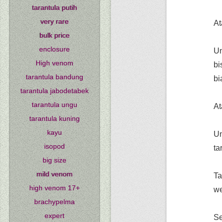
tarantula putih
very rare
At
bulk price
enclosure
Un
High venom
bi
tarantula bandung
bi
tarantula jabodetabek
tarantula ungu
A
tarantula kuning
kayu
Un
isopod
ta
big size
mild venom
Ta
high venom 17+
we
brachypelma
expert
Se