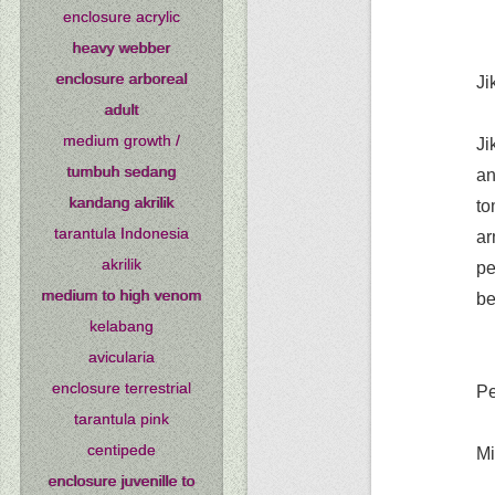
enclosure acrylic
heavy webber
enclosure arboreal
Ji
adult
medium growth /
Ji
tumbuh sedang
an
kandang akrilik
to
tarantula Indonesia
ar
akrilik
pe
medium to high venom
be
kelabang
avicularia
enclosure terrestrial
Pe
tarantula pink
centipede
Mi
enclosure juvenille to