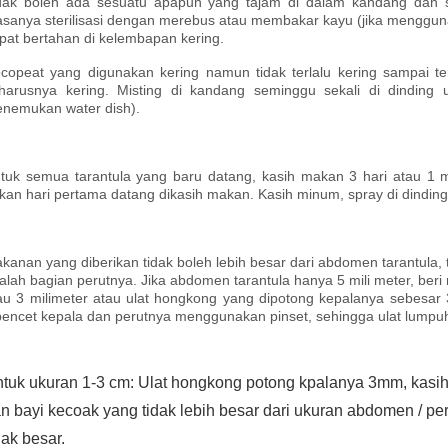
dak boleh ada sesuatu apapun yang tajam di dalam kandang dan s
asanya sterilisasi dengan merebus atau membakar kayu (jika menggunaka
pat bertahan di kelembapan kering.
copeat yang digunakan kering namun tidak terlalu kering sampai ter
harusnya kering. Misting di kandang seminggu sekali di dinding 
nemukan water dish).
tuk semua tarantula yang baru datang, kasih makan 3 hari atau 1 min
kan hari pertama datang dikasih makan. Kasih minum, spray di dinding se
kanan yang diberikan tidak boleh lebih besar dari abdomen tarantula,
alah bagian perutnya. Jika abdomen tarantula hanya 5 mili meter, be
au 3 milimeter atau ulat hongkong yang dipotong kepalanya sebesar
pencet kepala dan perutnya menggunakan pinset, sehingga ulat lump
tuk ukuran 1-3 cm: Ulat hongkong potong kpalanya 3mm, kasih k
n bayi kecoak yang tidak lebih besar dari ukuran abdomen / pe
ak besar.