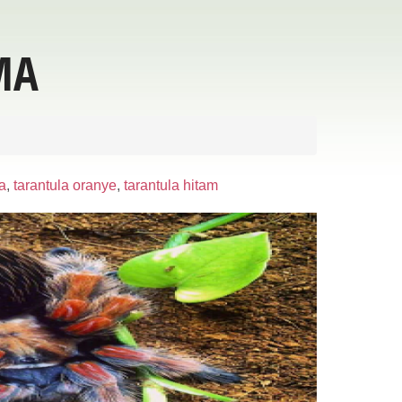
MA
a
,
tarantula oranye
,
tarantula hitam