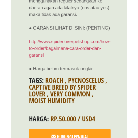
menggunakan reguler sedangkan ke
daerah agan ada kilatnya (ons atau yes),
maka tidak ada garansi.
● GARANSI LIHAT DI SINI: (PENTING)
http://www.spiderloverpetshop.com/how-
to-order/bagaimana-cara-order-dan-
garansi
● Harga belum termasuk ongkir.
TAGS:
ROACH
,
PYCNOSCELUS
,
CAPTIVE BREED BY SPIDER
LOVER
,
VERY COMMON
,
MOIST HUMIDITY
HARGA:
RP.50.000 / USD4
HUBUNGI PENJUAL