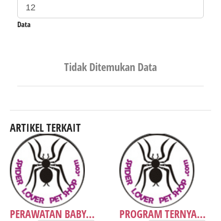
Data
Tidak Ditemukan Data
ARTIKEL TERKAIT
PERAWATAN BABY...
PROGRAM TERNYA...