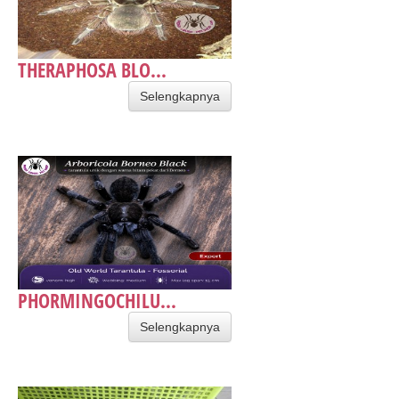
THERAPHOSA BLO...
Selengkapnya
PHORMINGOCHILU...
Selengkapnya