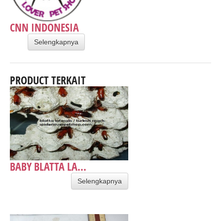
CNN INDONESIA
Selengkapnya
PRODUCT TERKAIT
BABY BLATTA LA...
Selengkapnya