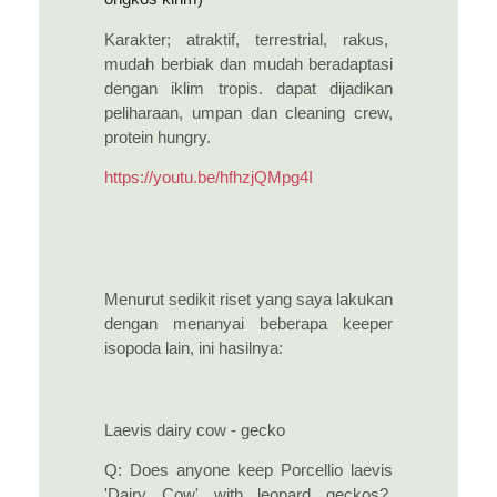
Karakter; atraktif, terrestrial, rakus,
mudah berbiak dan mudah beradaptasi
dengan iklim tropis. dapat dijadikan
peliharaan, umpan dan cleaning crew,
protein hungry.
https://youtu.be/hfhzjQMpg4I
Menurut sedikit riset yang saya lakukan
dengan menanyai beberapa keeper
isopoda lain, ini hasilnya:
Laevis dairy cow - gecko
Q: Does anyone keep Porcellio laevis
'Dairy Cow' with leopard geckos?