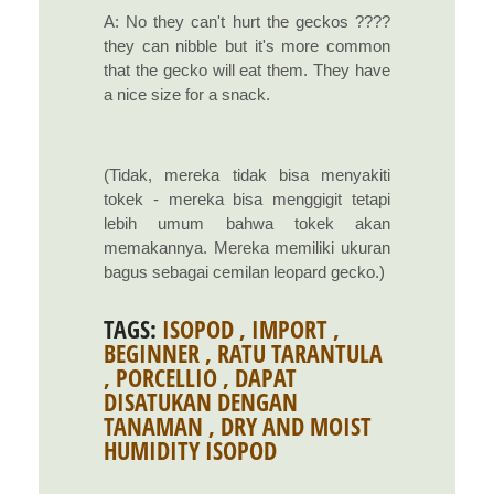
A: No they can't hurt the geckos ????
they can nibble but it's more common
that the gecko will eat them. They have
a nice size for a snack.
(Tidak, mereka tidak bisa menyakiti
tokek - mereka bisa menggigit tetapi
lebih umum bahwa tokek akan
memakannya. Mereka memiliki ukuran
bagus sebagai cemilan leopard gecko.)
TAGS:
ISOPOD
,
IMPORT
,
BEGINNER
,
RATU TARANTULA
,
PORCELLIO
,
DAPAT
DISATUKAN DENGAN
TANAMAN
,
DRY AND MOIST
HUMIDITY ISOPOD