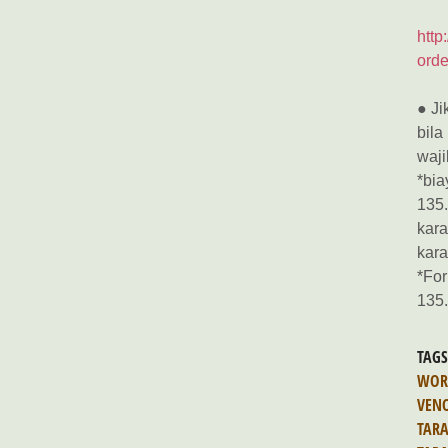
http
orde
● Ji
bila
waji
*bia
135.
kara
kara
*For
135
TAG
WOR
VEN
TAR