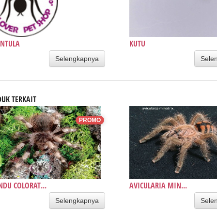
ANTULA
KUTU
Selengkapnya
Sele
UK TERKAIT
PROMO
DU COLORAT...
AVICULARIA MIN...
Selengkapnya
Sele