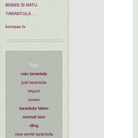
BISNIS SI RATU
TARANTULA...
kompas tv
Tags:
ratu tarantula
jual tarantula
import
unsex
tarantula hitam
normal size
sling
new world tarantula