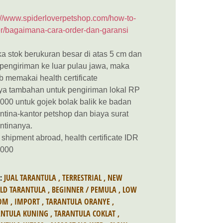
://www.spiderloverpetshop.com/how-to-
r/bagaimana-cara-order-dan-garansi
ka stok berukuran besar di atas 5 cm dan
 pengiriman ke luar pulau jawa, maka
b memakai health certificate
ya tambahan untuk pengiriman lokal RP
000 untuk gojek bolak balik ke badan
ntina-kantor petshop dan biaya surat
ntinanya.
 shipment abroad, health certificate IDR
.000
S:
JUAL TARANTULA
,
TERRESTRIAL
,
NEW
LD TARANTULA
,
BEGINNER / PEMULA
,
LOW
OM
,
IMPORT
,
TARANTULA ORANYE
,
ANTULA KUNING
,
TARANTULA COKLAT
,