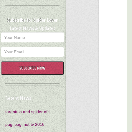
Subscribe for Spider Lover
Latest News & Updates
SUBSCRIBE NOW
Recent News
tarantula and spider of i...
pagi pagi net tv 2016