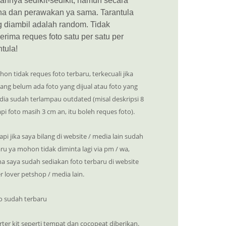
annya sedikit-sedikit, namun secara
na dan perawakan ya sama. Tarantula
 diambil adalah random. Tidak
rima reques foto satu per satu per
ntula!
on tidak reques foto terbaru, terkecuali jika
ng belum ada foto yang dijual atau foto yang
dia sudah terlampau outdated (misal deskripsi 8
pi foto masih 3 cm an, itu boleh reques foto).
api jika saya bilang di website / media lain sudah
ru ya mohon tidak diminta lagi via pm / wa,
a saya sudah sediakan foto terbaru di website
r lover petshop / media lain.
o sudah terbaru
rter kit seperti tempat dan cocopeat diberikan.