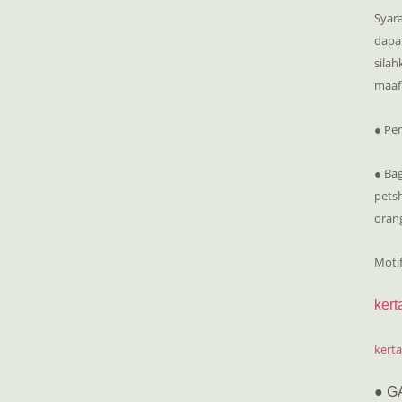
Syar
dapat
silah
maaf
● Pe
● Bag
pets
oran
Moti
kert
kerta
● G