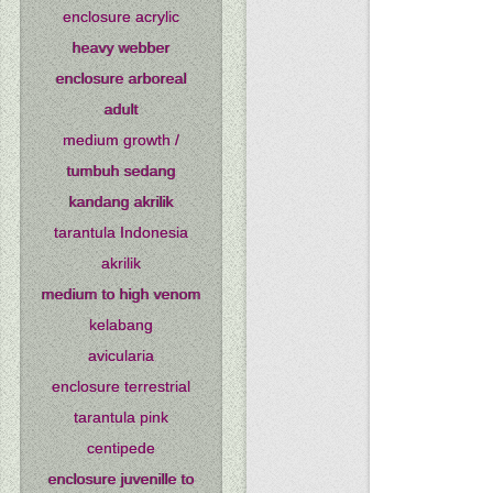
enclosure acrylic
heavy webber
enclosure arboreal
adult
medium growth /
tumbuh sedang
kandang akrilik
tarantula Indonesia
akrilik
medium to high venom
kelabang
avicularia
enclosure terrestrial
tarantula pink
centipede
enclosure juvenille to