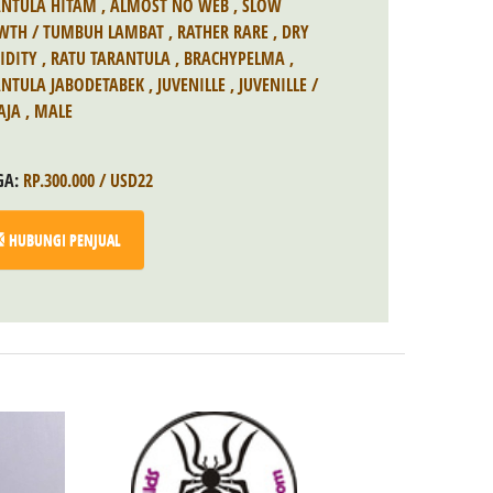
ANTULA HITAM
,
ALMOST NO WEB
,
SLOW
WTH / TUMBUH LAMBAT
,
RATHER RARE
,
DRY
IDITY
,
RATU TARANTULA
,
BRACHYPELMA
,
NTULA JABODETABEK
,
JUVENILLE
,
JUVENILLE /
AJA
,
MALE
GA:
RP.300.000 / USD22
HUBUNGI PENJUAL