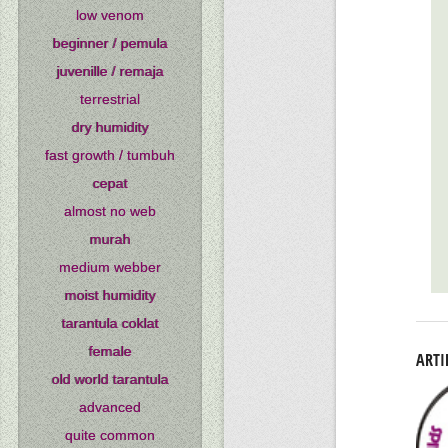
low venom
beginner / pemula
juvenille / remaja
terrestrial
dry humidity
fast growth / tumbuh
cepat
almost no web
murah
medium webber
moist humidity
tarantula coklat
female
ARTI
old world tarantula
advanced
quite common