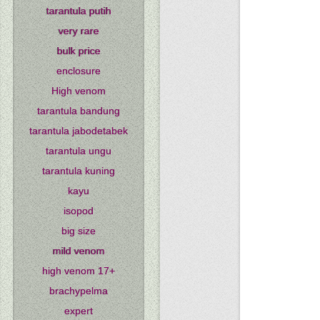
tarantula putih
very rare
bulk price
enclosure
High venom
tarantula bandung
tarantula jabodetabek
tarantula ungu
tarantula kuning
kayu
isopod
big size
mild venom
high venom 17+
brachypelma
expert