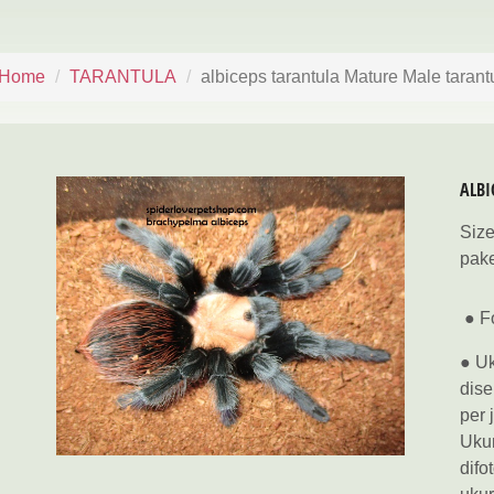
Home
TARANTULA
albiceps tarantula Mature Male tarant
ALBI
Size
pake
● Fo
● Uk
dise
per 
Ukur
difo