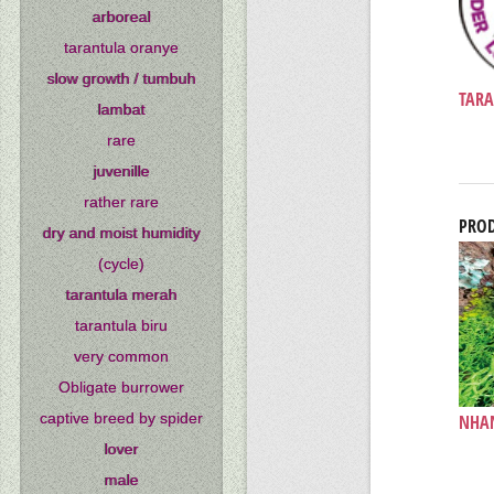
arboreal
tarantula oranye
slow growth / tumbuh
TAR
lambat
rare
juvenille
rather rare
PROD
dry and moist humidity
(cycle)
tarantula merah
tarantula biru
very common
Obligate burrower
captive breed by spider
NHAN
lover
male