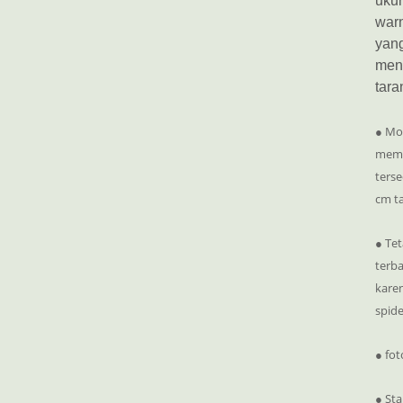
ukur
war
yang
mene
tara
● Moh
mema
terse
cm ta
● Tet
terba
karen
spide
● fot
● Sta