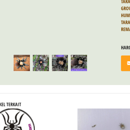
TAR
GRO
HUM
TARA
REM
HAR
KEL TERKAIT