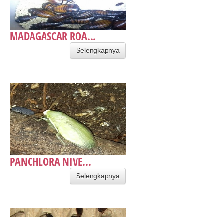
MADAGASCAR ROA...
Selengkapnya
PANCHLORA NIVE...
Selengkapnya