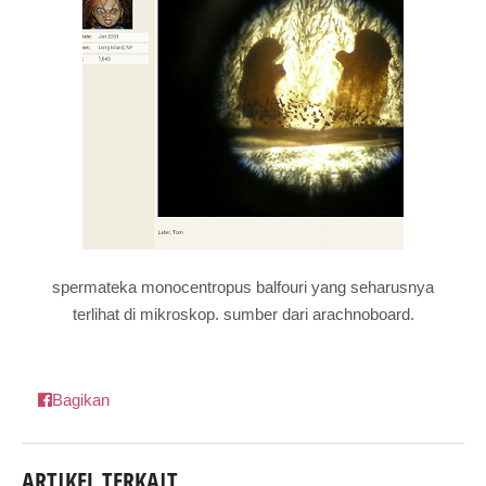
spermateka monocentropus balfouri yang seharusnya
terlihat di mikroskop. sumber dari arachnoboard.
Bagikan
ARTIKEL TERKAIT