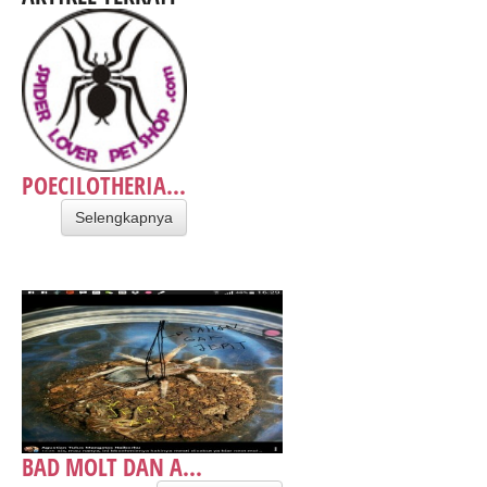
POECILOTHERIA...
Selengkapnya
BAD MOLT DAN A...