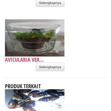
Selengkapnya
AVICULARIA VER...
Selengkapnya
PRODUK TERKAIT