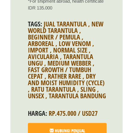
*For shipment abroad, health certificate
IDR 135.000
TAGS:
JUAL TARANTULA
,
NEW
WORLD TARANTULA
,
BEGINNER / PEMULA
,
ARBOREAL
,
LOW VENOM
,
IMPORT
,
NORMAL SIZE
,
AVICULARIA
,
TARANTULA
UNGU
,
MEDIUM WEBBER
,
FAST GROWTH / TUMBUH
CEPAT
,
RATHER RARE
,
DRY
AND MOIST HUMIDITY (CYCLE)
,
RATU TARANTULA
,
SLING
,
UNSEX
,
TARANTULA BANDUNG
HARGA:
RP.475.000 / USD27
HUBUNGI PENJUAL