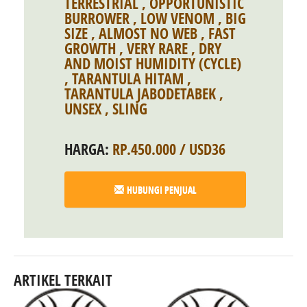
TERRESTRIAL
,
OPPORTUNISTIC
BURROWER
,
LOW VENOM
,
BIG
SIZE
,
ALMOST NO WEB
,
FAST
GROWTH
,
VERY RARE
,
DRY
AND MOIST HUMIDITY (CYCLE)
,
TARANTULA HITAM
,
TARANTULA JABODETABEK
,
UNSEX
,
SLING
HARGA:
RP.450.000 / USD36
HUBUNGI PENJUAL
ARTIKEL TERKAIT