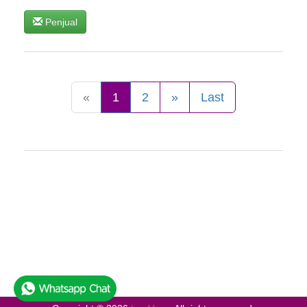
Penjual
«
1
2
»
Last