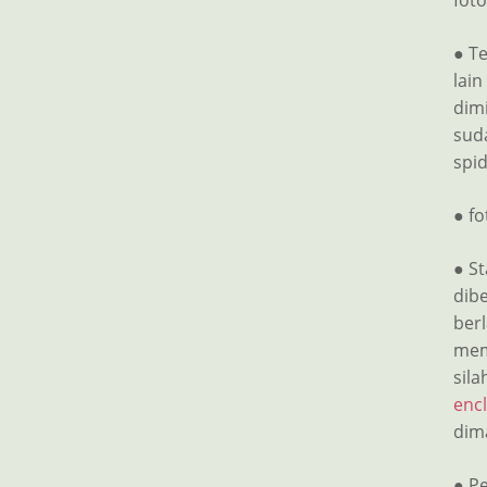
foto
● Te
lai
dimi
sud
spid
● f
● St
dib
ber
memi
sila
enc
dim
● Pe