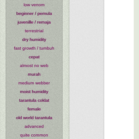
low venom
beginner / pemula
juvenille / remaja
terrestrial
dry humidity
fast growth / tumbuh
cepat
almost no web
murah
medium webber
moist humidity
tarantula coklat
female
old world tarantula
advanced
quite common