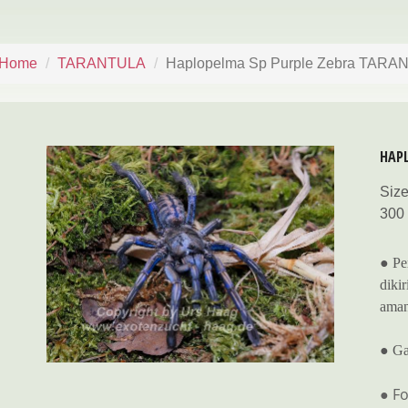
Home
TARANTULA
Haplopelma Sp Purple Zebra TAR
HAPL
Size
300
● Pe
dikir
aman
● Ga
● Fo