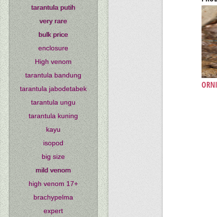
tarantula putih
very rare
bulk price
enclosure
High venom
tarantula bandung
ORNI
tarantula jabodetabek
tarantula ungu
tarantula kuning
kayu
isopod
big size
mild venom
high venom 17+
brachypelma
expert