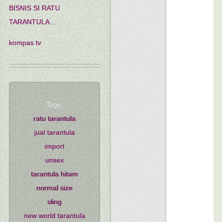
BISNIS SI RATU
TARANTULA...
kompas tv
Tags:
ratu tarantula
jual tarantula
import
unsex
tarantula hitam
normal size
sling
new world tarantula