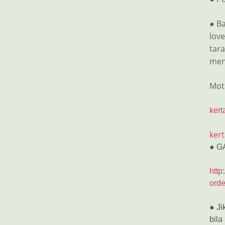
● Ba
lov
tar
men
Mot
kert
kert
● G
http
orde
● Ji
bila