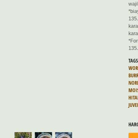
waji
*bia
135.
kara
kara
*For
135
TAG
WOR
BUR
NOR
MOI
HIT
JUVE
HAR