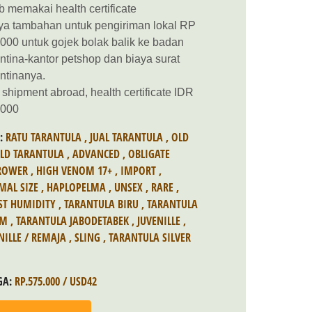
b memakai health certificate
ya tambahan untuk pengiriman lokal RP
000 untuk gojek bolak balik ke badan
ntina-kantor petshop dan biaya surat
ntinanya.
 shipment abroad, health certificate IDR
.000
S:
RATU TARANTULA
,
JUAL TARANTULA
,
OLD
LD TARANTULA
,
ADVANCED
,
OBLIGATE
ROWER
,
HIGH VENOM 17+
,
IMPORT
,
MAL SIZE
,
HAPLOPELMA
,
UNSEX
,
RARE
,
ST HUMIDITY
,
TARANTULA BIRU
,
TARANTULA
AM
,
TARANTULA JABODETABEK
,
JUVENILLE
,
NILLE / REMAJA
,
SLING
,
TARANTULA SILVER
GA:
RP.575.000 / USD42