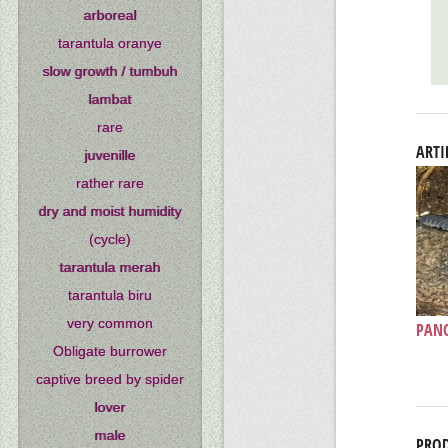
arboreal
tarantula oranye
slow growth / tumbuh
lambat
rare
ARTI
juvenille
rather rare
dry and moist humidity
(cycle)
tarantula merah
tarantula biru
very common
PANC
Obligate burrower
captive breed by spider
lover
male
PROD