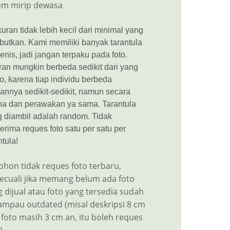
um mirip dewasa
uran tidak lebih kecil dari minimal yang
butkan. Kami memiliki banyak tarantula
jenis, jadi jangan terpaku pada foto.
an mungkin berbeda sedikit dari yang
to, karena tiap individu berbeda
annya sedikit-sedikit, namun secara
na dan perawakan ya sama. Tarantula
 diambil adalah random. Tidak
rima reques foto satu per satu per
ntula!
ohon tidak reques foto terbaru,
kecuali jika memang belum ada foto
 dijual atau foto yang tersedia sudah
lampau outdated (misal deskripsi 8 cm
 foto masih 3 cm an, itu boleh reques