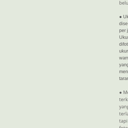
bel
● Uk
dise
per 
Ukur
difo
ukur
war
yang
mene
tara
● M
ter
yang
ter
tapi