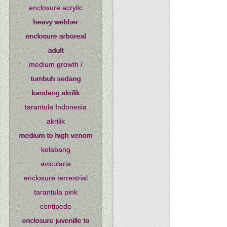
enclosure acrylic
heavy webber
enclosure arboreal
adult
medium growth /
tumbuh sedang
kandang akrilik
tarantula Indonesia
akrilik
medium to high venom
kelabang
avicularia
enclosure terrestrial
tarantula pink
centipede
enclosure juvenille to