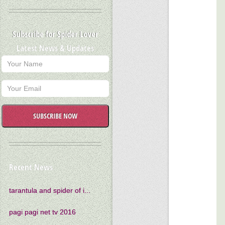
Subscribe for Spider Lover
Latest News & Updates
SUBSCRIBE NOW
Recent News
tarantula and spider of i...
pagi pagi net tv 2016