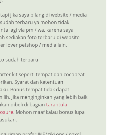
).
tapi jika saya bilang di website / media
n sudah terbaru ya mohon tidak
nta lagi via pm / wa, karena saya
ah sediakan foto terbaru di website
er lover petshop / media lain.
oto sudah terbaru
arter kit seperti tempat dan cocopeat
erikan. Syarat dan ketentuan
laku. Bonus tempat tidak dapat
lih. Jika menginginkan yang lebih baik
hkan dibeli di bagian
tarantula
losure
. Mohon maaf kalau bonus lupa
asukan.
ngiriman prefer JNE/ tiki ons / paxel.