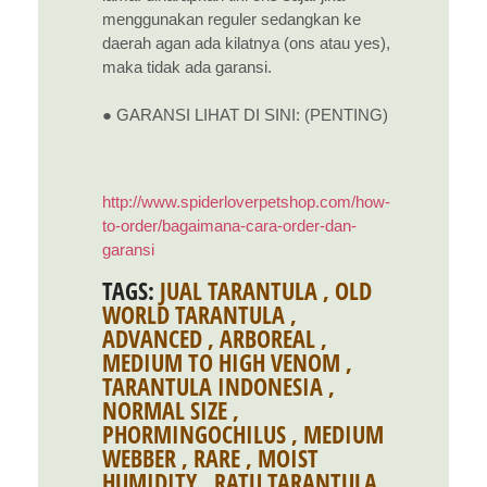
menggunakan reguler sedangkan ke
daerah agan ada kilatnya (ons atau yes),
maka tidak ada garansi.
● GARANSI LIHAT DI SINI: (PENTING)
http://www.spiderloverpetshop.com/how-
to-order/bagaimana-cara-order-dan-
garansi
TAGS:
JUAL TARANTULA
,
OLD
WORLD TARANTULA
,
ADVANCED
,
ARBOREAL
,
MEDIUM TO HIGH VENOM
,
TARANTULA INDONESIA
,
NORMAL SIZE
,
PHORMINGOCHILUS
,
MEDIUM
WEBBER
,
RARE
,
MOIST
HUMIDITY
,
RATU TARANTULA
,