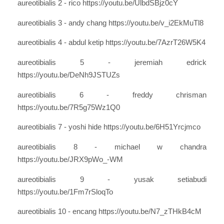
aureotibialis 2 - rico https://youtu.be/UlbdSBjz0cY
aureotibialis 3 - andy chang https://youtu.be/v_i2EkMuTl8
aureotibialis 4 - abdul ketip https://youtu.be/7AzrT26W5K4
aureotibialis 5 - jeremiah edrick
https://youtu.be/DeNh9JSTUZs
aureotibialis 6 - freddy chrisman
https://youtu.be/7R5g75Wz1Q0
aureotibialis 7 - yoshi hide https://youtu.be/6H51Yrcjmco
aureotibialis 8 - michael w chandra
https://youtu.be/JRX9pWo_-WM
aureotibialis 9 - yusak setiabudi
https://youtu.be/1Fm7rSloqTo
aureotibialis 10 - encang https://youtu.be/N7_zTHkB4cM