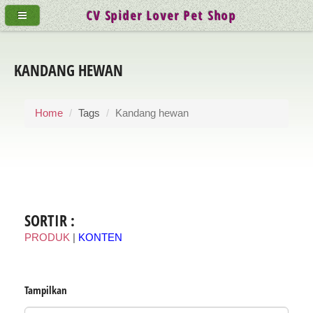
CV Spider Lover Pet Shop
KANDANG HEWAN
Home
Tags
Kandang hewan
SORTIR :
PRODUK
|
KONTEN
Tampilkan