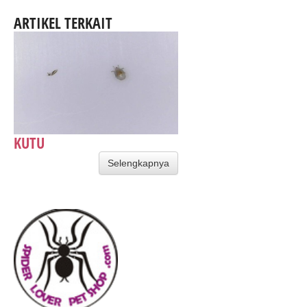
ARTIKEL TERKAIT
KUTU
Selengkapnya