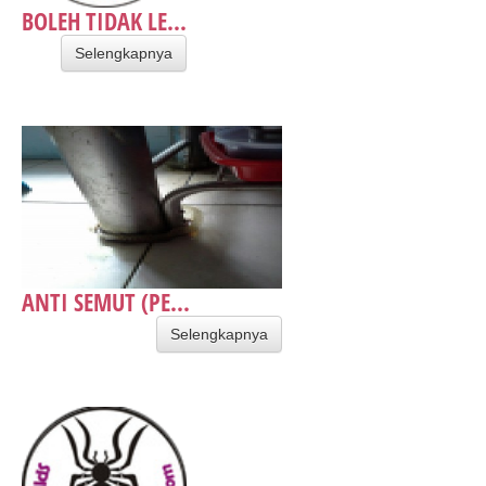
BOLEH TIDAK LE...
Selengkapnya
ANTI SEMUT (PE...
Selengkapnya