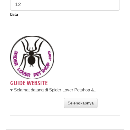
Data
GUIDE WEBSITE
♥ Selamat datang di Spider Lover Petshop &...
Selengkapnya