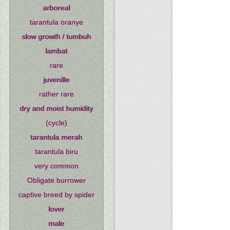
arboreal
tarantula oranye
slow growth / tumbuh
lambat
rare
juvenille
rather rare
dry and moist humidity
(cycle)
tarantula merah
tarantula biru
very common
Obligate burrower
captive breed by spider
lover
male