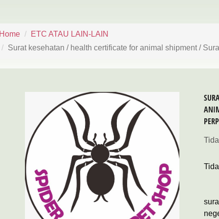
Home
ETC ATAU LAIN-LAIN
Surat kesehatan / health certificate for animal shipment / Su
SURA
ANIM
PER
Tida
Tida
sura
neg