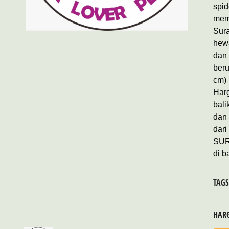
spid
memb
Sur
hew
dan
beru
cm)
Harg
bali
dan
dar
SUR
di 
TAG
HAR