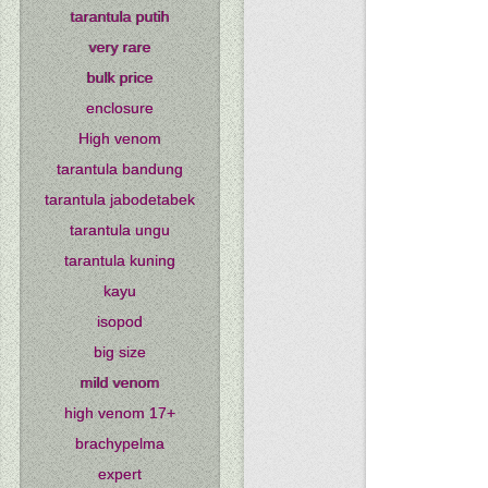
tarantula putih
very rare
bulk price
enclosure
High venom
tarantula bandung
tarantula jabodetabek
tarantula ungu
tarantula kuning
kayu
isopod
big size
mild venom
high venom 17+
brachypelma
expert