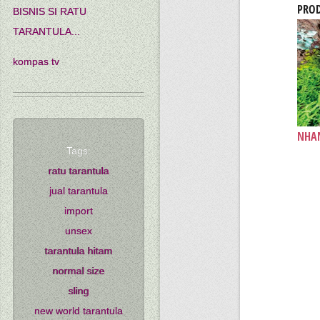
PROD
BISNIS SI RATU
TARANTULA...
kompas tv
NHAN
Tags:
ratu tarantula
jual tarantula
import
unsex
tarantula hitam
normal size
sling
new world tarantula