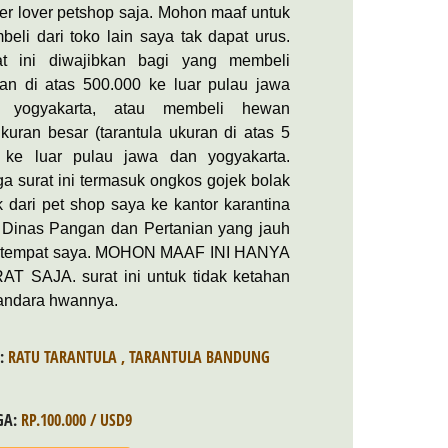
er lover petshop saja. Mohon maaf untuk
eli dari toko lain saya tak dapat urus.
at ini diwajibkan bagi yang membeli
an di atas 500.000 ke luar pulau jawa
 yogyakarta, atau membeli hewan
kuran besar (tarantula ukuran di atas 5
 ke luar pulau jawa dan yogyakarta.
a surat ini termasuk ongkos gojek bolak
k dari pet shop saya ke kantor karantina
 Dinas Pangan dan Pertanian yang jauh
i tempat saya. MOHON MAAF INI HANYA
AT SAJA. surat ini untuk tidak ketahan
bandara hwannya.
S:
RATU TARANTULA
,
TARANTULA BANDUNG
GA:
RP.100.000 / USD9