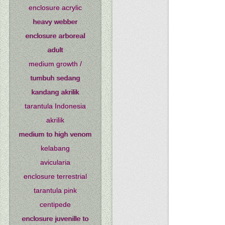
enclosure acrylic
heavy webber
enclosure arboreal
adult
medium growth /
tumbuh sedang
kandang akrilik
tarantula Indonesia
akrilik
medium to high venom
kelabang
avicularia
enclosure terrestrial
tarantula pink
centipede
enclosure juvenille to