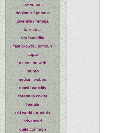
low venom
beginner / pemula
juvenille / remaja
terrestrial
dry humidity
fast growth / tumbuh
cepat
almost no web
murah
medium webber
moist humidity
tarantula coklat
female
old world tarantula
advanced
quite common