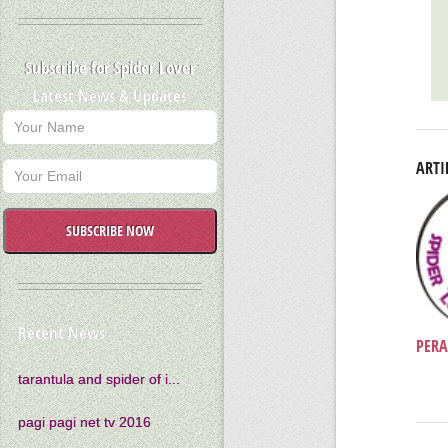
Subscribe for Spider Lover
Latest News & Updates
ARTI
SUBSCRIBE NOW
Recent News
PERA
tarantula and spider of i...
pagi pagi net tv 2016