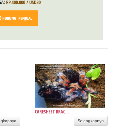
GA:
RP.400.000 / USD30
HUBUNGI PENJUAL
CARESHEET BRAC...
ngkapnya
Selengkapnya