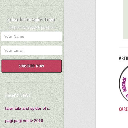
Subscribe for Spider Lover
Latest News & Updates
ARTI
SUBSCRIBE NOW
Recent News
CARE
tarantula and spider of i...
pagi pagi net tv 2016