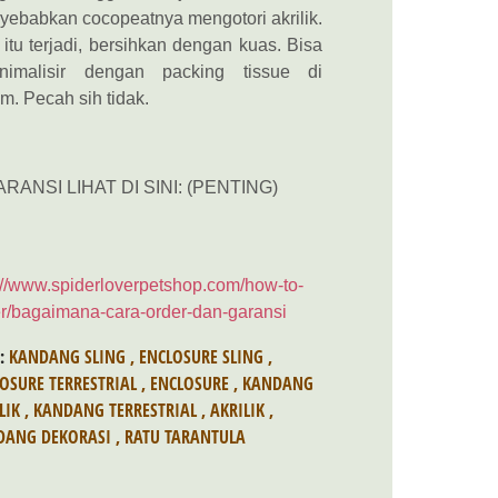
ebabkan cocopeatnya mengotori akrilik.
 itu terjadi, bersihkan dengan kuas. Bisa
inimalisir dengan packing tissue di
m. Pecah sih tidak.
ARANSI LIHAT DI SINI: (PENTING)
://www.spiderloverpetshop.com/how-to-
r/bagaimana-cara-order-dan-garansi
S:
KANDANG SLING
,
ENCLOSURE SLING
,
OSURE TERRESTRIAL
,
ENCLOSURE
,
KANDANG
LIK
,
KANDANG TERRESTRIAL
,
AKRILIK
,
DANG DEKORASI
,
RATU TARANTULA