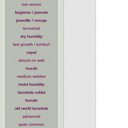
low venom
beginner / pemula
juvenille / remaja
terrestrial
dry humidity
fast growth / tumbuh
cepat
almost no web
murah
medium webber
moist humidity
tarantula coklat
female
old world tarantula
advanced
quite common