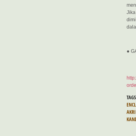
meny
Jika
dim
dala
● G
http
orde
TAG
ENCL
AKRI
KAN