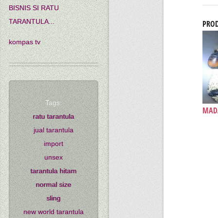
BISNIS SI RATU
TARANTULA...
PROD
kompas tv
Tags:
MADA
ratu tarantula
jual tarantula
import
unsex
tarantula hitam
normal size
sling
new world tarantula