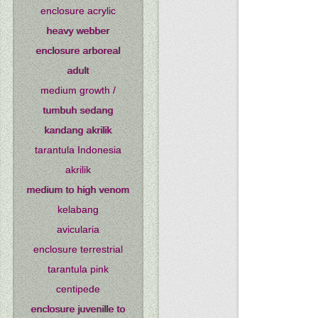
enclosure acrylic
heavy webber
enclosure arboreal
adult
medium growth /
tumbuh sedang
kandang akrilik
tarantula Indonesia
akrilik
medium to high venom
kelabang
avicularia
enclosure terrestrial
tarantula pink
centipede
enclosure juvenille to