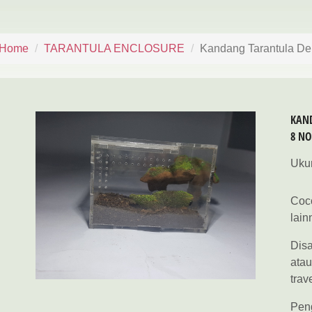
Home
TARANTULA ENCLOSURE
Kandang Tarantula Deko
KAND
8 NO
Ukur
Coco
lain
Dis
atau
trav
Peng