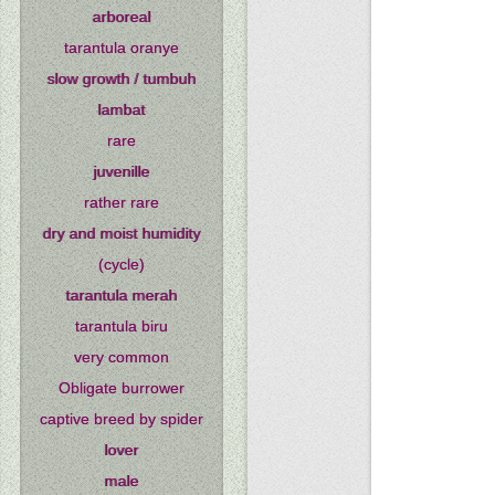
arboreal
tarantula oranye
slow growth / tumbuh
lambat
rare
juvenille
rather rare
dry and moist humidity
(cycle)
tarantula merah
tarantula biru
very common
Obligate burrower
captive breed by spider
lover
male