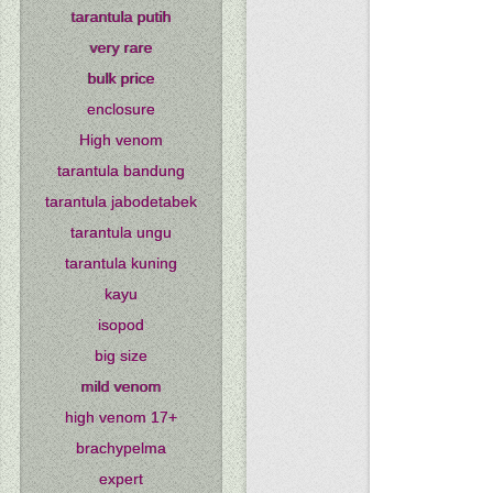
tarantula putih
very rare
bulk price
enclosure
High venom
tarantula bandung
tarantula jabodetabek
tarantula ungu
tarantula kuning
kayu
isopod
big size
mild venom
high venom 17+
brachypelma
expert