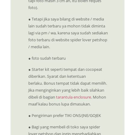
tapi foto masih 3 cm an, itu boleh reques
foto).
● Tetapi jika saya bilang di website / media
lain sudah terbaru ya mohon tidak diminta
lagi via pm / wa, karena saya sudah sediakan
foto terbaru di website spider lover petshop
/ media lain.
● foto sudah terbaru
●
Starter kit seperti tempat dan cocopeat
diberikan. Syarat dan ketentuan
berlaku.
Bonus tempat tidak dapat memilih.
Jika menginginkan yang lebih baik silahkan
dibeli di bagian
tarantula enclosure
. Mohon
maaf kalau bonus lupa dimasukan.
● Pengiriman prefer TIKI ONS/JNE/GOJEK
● Bagi yang membeli di toko saya spider
lover petshop dan ingin menghadiahkan