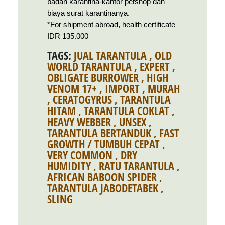
badan karantina-kantor petshop dan
biaya surat karantinanya.
*For shipment abroad, health certificate
IDR 135.000
TAGS:
JUAL TARANTULA
,
OLD
WORLD TARANTULA
,
EXPERT
,
OBLIGATE BURROWER
,
HIGH
VENOM 17+
,
IMPORT
,
MURAH
,
CERATOGYRUS
,
TARANTULA
HITAM
,
TARANTULA COKLAT
,
HEAVY WEBBER
,
UNSEX
,
TARANTULA BERTANDUK
,
FAST
GROWTH / TUMBUH CEPAT
,
VERY COMMON
,
DRY
HUMIDITY
,
RATU TARANTULA
,
AFRICAN BABOON SPIDER
,
TARANTULA JABODETABEK
,
SLING