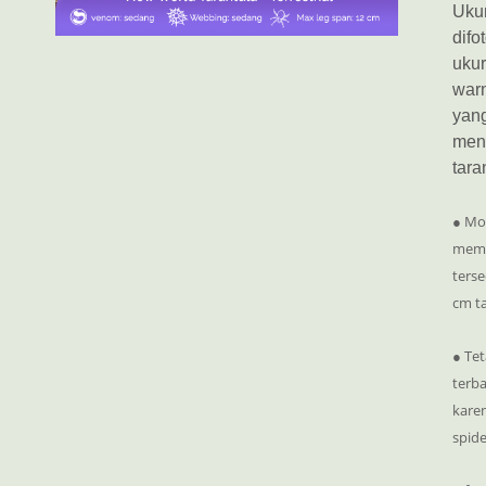
Ukur
difo
ukur
war
yang
mene
tara
● Moh
mema
terse
cm ta
● Tet
terba
karen
spide