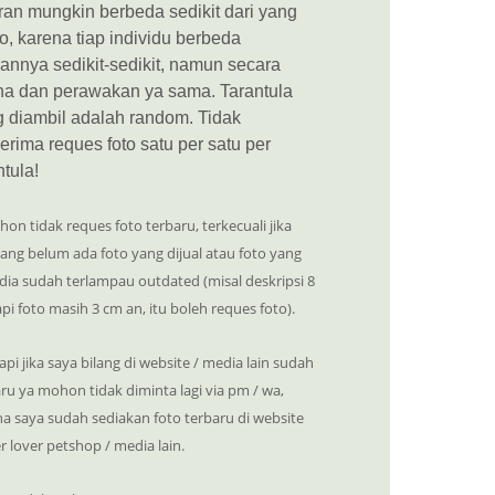
an mungkin berbeda sedikit dari yang
to, karena tiap individu berbeda
annya sedikit-sedikit, namun secara
na dan perawakan ya sama. Tarantula
 diambil adalah random. Tidak
rima reques foto satu per satu per
ntula!
on tidak reques foto terbaru, terkecuali jika
ng belum ada foto yang dijual atau foto yang
dia sudah terlampau outdated (misal deskripsi 8
pi foto masih 3 cm an, itu boleh reques foto).
api jika saya bilang di website / media lain sudah
ru ya mohon tidak diminta lagi via pm / wa,
a saya sudah sediakan foto terbaru di website
r lover petshop / media lain.