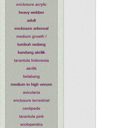
enclosure acrylic
heavy webber
adult
enclosure arboreal
medium growth /
tumbuh sedang
kandang akrilik
tarantula Indonesia
akrilik
kelabang
medium to high venom
avicularia
enclosure terrestrial
centipede
tarantula pink
scolopendra