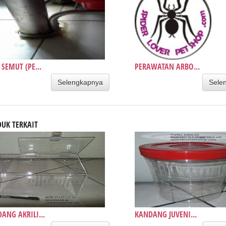
 SEMUT (PE...
PERAWATAN ARBO...
Selengkapnya
Sele
UK TERKAIT
ANG AKRILI...
KANDANG JUVENI...