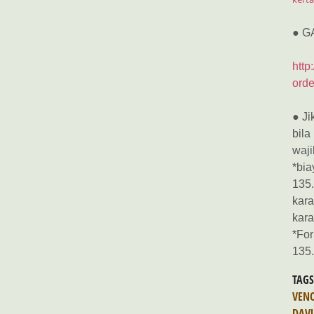
● G
http
orde
● Ji
bila
waji
*bia
135.
kara
kara
*For
135
TAG
VEN
DAV