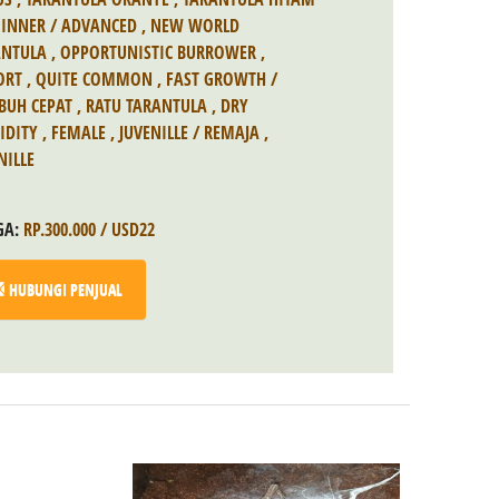
GINNER / ADVANCED
,
NEW WORLD
ANTULA
,
OPPORTUNISTIC BURROWER
,
ORT
,
QUITE COMMON
,
FAST GROWTH /
BUH CEPAT
,
RATU TARANTULA
,
DRY
IDITY
,
FEMALE
,
JUVENILLE / REMAJA
,
NILLE
GA:
RP.300.000 / USD22
HUBUNGI PENJUAL