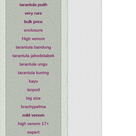
tarantula putih
very rare
bulk price
enclosure
High venom
tarantula bandung
tarantula jabodetabek
tarantula ungu
tarantula kuning
kayu
isopod
big size
brachypelma
mild venom
high venom 17+
expert