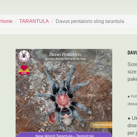
Home
TARANTULA
Davus pentaloris sling tarantula
DAVU
Siz
siz
pake
● Fot
dewa
● Uk
dise
per 