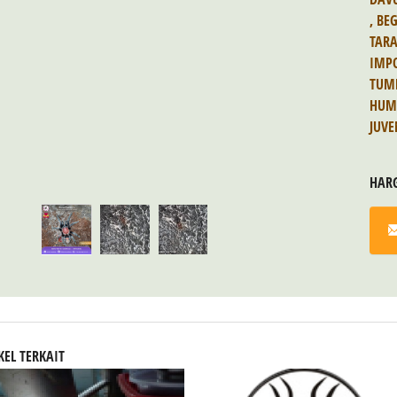
,
BE
TAR
IMP
TUM
HUM
JUVE
HAR
KEL TERKAIT