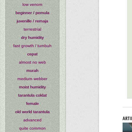
low venom
beginner / pemula
juvenille / remaja
terrestrial
dry humidity
fast growth / tumbuh
cepat
almost no web
murah
medium webber
moist humidity
tarantula coklat
female
old world tarantula
ARTI
advanced
quite common