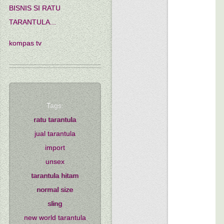
BISNIS SI RATU
TARANTULA...
kompas tv
Tags:
ratu tarantula
jual tarantula
import
unsex
tarantula hitam
normal size
sling
new world tarantula