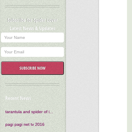
Subscribe for Spider Lover
Latest News & Updates
SUBSCRIBE NOW
Recent News
tarantula and spider of i...
pagi pagi net tv 2016