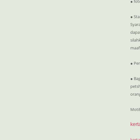
● fot
● Sta
Syar
dapat
silah
maaf
● Pe
● Bag
pets
oran
Moti
kert
kerta