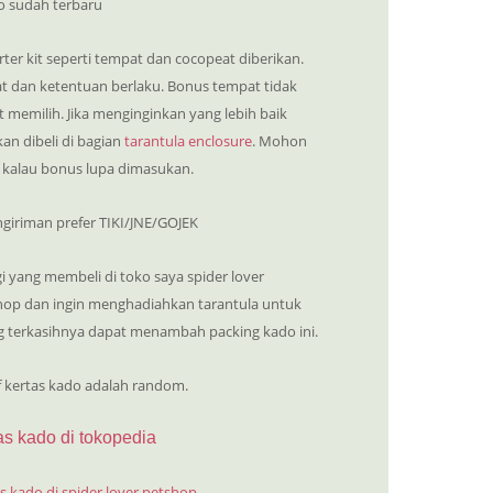
o sudah terbaru
rter kit seperti tempat dan cocopeat diberikan.
at dan ketentuan berlaku. Bonus tempat tidak
 memilih. Jika menginginkan yang lebih baik
kan dibeli di bagian
tarantula enclosure
. Mohon
 kalau bonus lupa dimasukan.
ngiriman prefer TIKI/JNE/GOJEK
i yang membeli di toko saya spider lover
hop dan ingin menghadiahkan tarantula untuk
g terkasihnya dapat menambah packing kado ini.
f kertas kado adalah random.
as kado di tokopedia
s kado di spider lover petshop