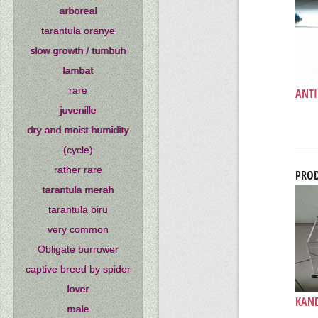
arboreal
tarantula oranye
slow growth / tumbuh
lambat
rare
ANTI
juvenille
dry and moist humidity
(cycle)
rather rare
PROD
tarantula merah
tarantula biru
very common
Obligate burrower
captive breed by spider
lover
KAND
male