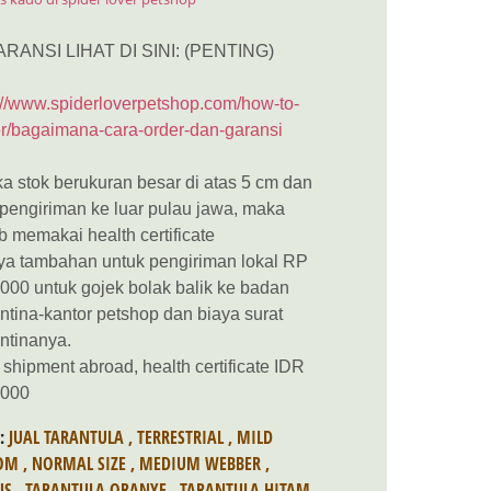
ARANSI LIHAT DI SINI: (PENTING)
://www.spiderloverpetshop.com/how-to-
r/bagaimana-cara-order-dan-garansi
ka stok berukuran besar di atas 5 cm dan
 pengiriman ke luar pulau jawa, maka
b memakai health certificate
ya tambahan untuk pengiriman lokal RP
000 untuk gojek bolak balik ke badan
ntina-kantor petshop dan biaya surat
ntinanya.
 shipment abroad, health certificate IDR
.000
S:
JUAL TARANTULA
,
TERRESTRIAL
,
MILD
OM
,
NORMAL SIZE
,
MEDIUM WEBBER
,
US
,
TARANTULA ORANYE
,
TARANTULA HITAM