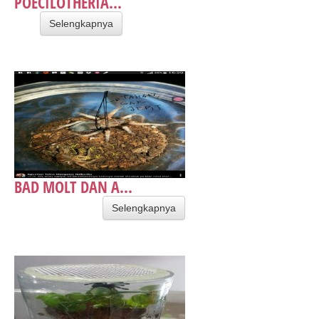
POECILOTHERIA...
Selengkapnya
BAD MOLT DAN A...
Selengkapnya