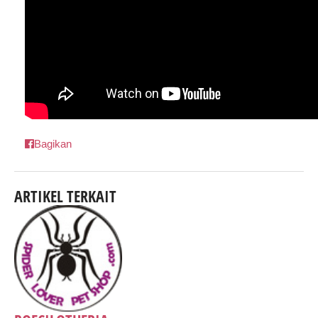
Bagikan
ARTIKEL TERKAIT