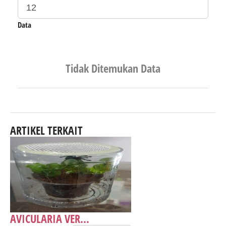
Data
Tidak Ditemukan Data
ARTIKEL TERKAIT
AVICULARIA VER...