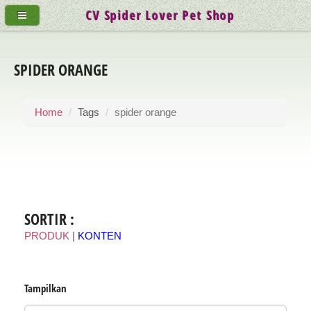
CV Spider Lover Pet Shop
SPIDER ORANGE
Home
Tags
spider orange
SORTIR :
PRODUK
|
KONTEN
Tampilkan