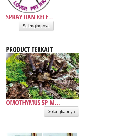
SPRAY DAN KELE...
Selengkapnya
PRODUCT TERKAIT
OMOTHYMUS SP M...
Selengkapnya