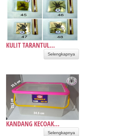
KULIT TARANTUL...
Selengkapnya
KANDANG KECOAK...
Selengkapnya