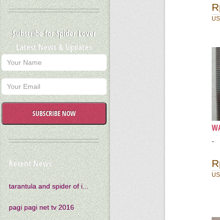
R
US
Subscribe for Spider Lover
Latest News & Updates
SUBSCRIBE NOW
WA
-
R
Recent News
US
tarantula and spider of i...
pagi pagi net tv 2016