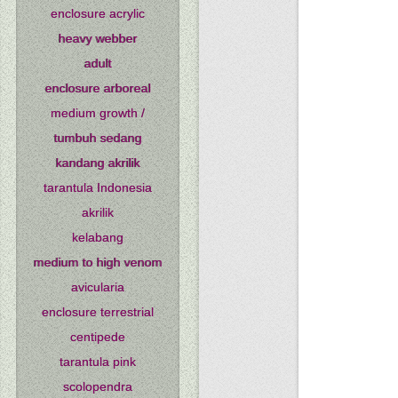
enclosure acrylic
heavy webber
adult
enclosure arboreal
medium growth /
tumbuh sedang
kandang akrilik
tarantula Indonesia
akrilik
kelabang
medium to high venom
avicularia
enclosure terrestrial
centipede
tarantula pink
scolopendra