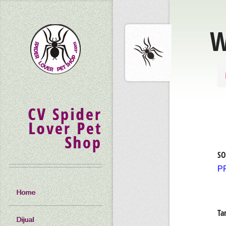
W
CV Spider
Lover Pet
Shop
SO
P
Home
Ta
Dijual