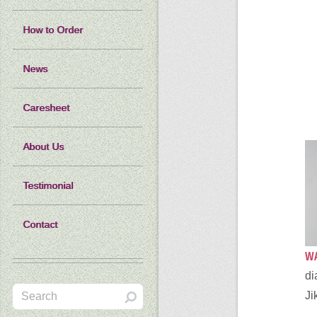
How to Order
News
Caresheet
About Us
Testimonial
Contact
WA
di
Ji