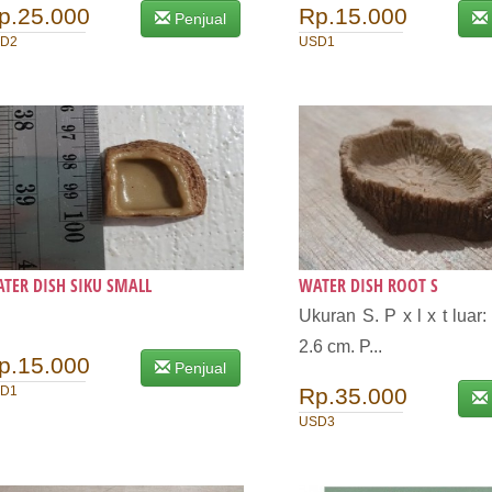
p.25.000
Rp.15.000
Penjual
D2
USD1
TER DISH SIKU SMALL
WATER DISH ROOT S
Ukuran S. P x l x t luar:
2.6 cm. P...
p.15.000
Penjual
D1
Rp.35.000
USD3