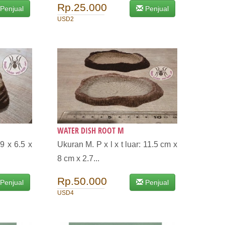
Rp.25.000
Penjual
Penjual
USD2
WATER DISH ROOT M
 9 x 6.5 x
Ukuran M. P x l x t luar: 11.5 cm x
8 cm x 2.7...
Rp.50.000
Penjual
Penjual
USD4