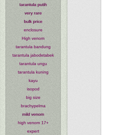
tarantula putih
very rare
bulk price
enclosure
High venom
tarantula bandung
tarantula jabodetabek
tarantula ungu
tarantula kuning
kayu
isopod
big size
brachypelma
mild venom
high venom 17+
expert