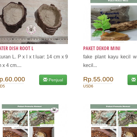
TER DISH ROOT L
PAKET DEKOR MINI
uran L. P x l x t luar: 14 cm x 9
fake plant kayu kecil w
 x 4 cm....
kecil...
p.60.000
Rp.55.000
Penjual
D5
USD6