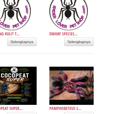
NG KULIT T...
DWARF SPECIES...
Selengkapnya
Selengkapnya
PEAT SUPER...
PAMPHOBETEUS S...