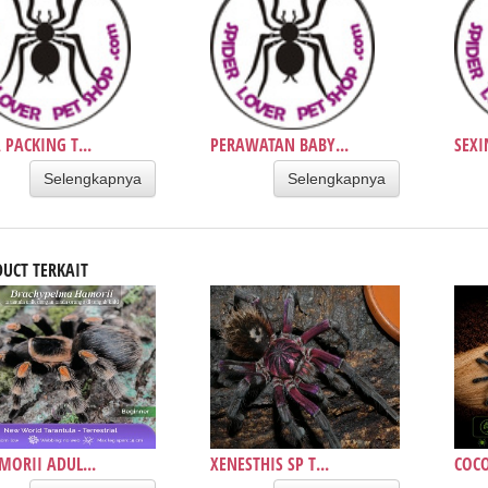
 PACKING T...
PERAWATAN BABY...
SEXI
Selengkapnya
Selengkapnya
UCT TERKAIT
MORII ADUL...
XENESTHIS SP T...
COCO