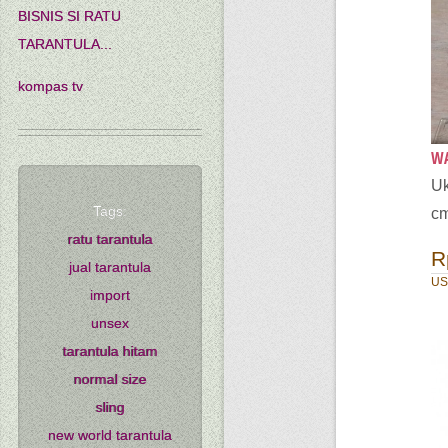
BISNIS SI RATU
TARANTULA...
kompas tv
WA
Uk
Tags:
cm
ratu tarantula
R
jual tarantula
US
import
unsex
tarantula hitam
normal size
sling
new world tarantula