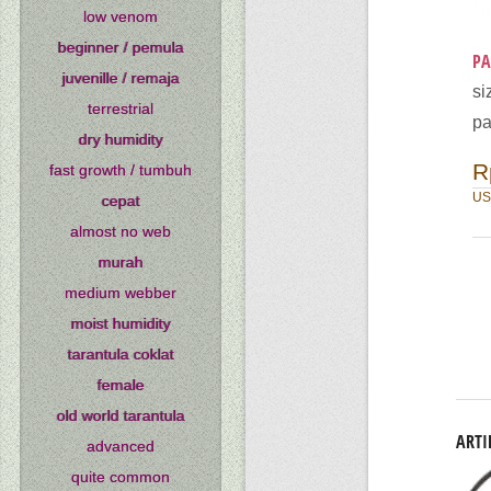
low venom
beginner / pemula
PA
juvenille / remaja
si
terrestrial
pa
dry humidity
R
fast growth / tumbuh
US
cepat
almost no web
murah
medium webber
moist humidity
tarantula coklat
female
old world tarantula
ARTI
advanced
quite common