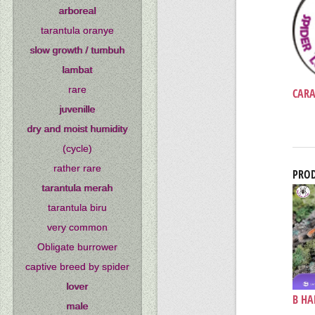
arboreal
tarantula oranye
slow growth / tumbuh
lambat
rare
CARA
juvenille
dry and moist humidity
(cycle)
rather rare
PROD
tarantula merah
tarantula biru
very common
Obligate burrower
captive breed by spider
lover
B HA
male