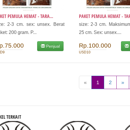
KET PEMULA HEMAT - TARA...
PAKET PEMULA HEMAT - TAR
ze: 2-3 cm. sex: unsex. Berat
size: 2-3 cm. Maksimum
ket: 200 gram. P...
25 cm. Sex: unsex....
p.75.000
Rp.100.000
Penjual
D9
USD10
«
1
2
»
KEL TERKAIT