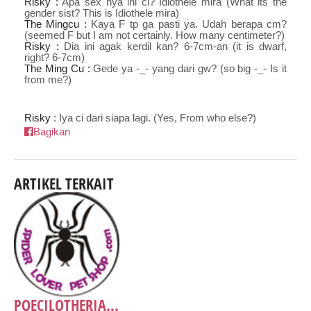
Risky :
Apa sex nya ini ci? Idiothele mira (What its the
gender sist? This is Idiothele mira)
The Mingcu :
Kaya F tp ga pasti ya. Udah berapa cm?
(seemed F but I am not certainly. How many centimeter?)
Risky :
Dia ini agak kerdil kan? 6-7cm-an (it is dwarf,
right? 6-7cm)
The Ming Cu :
Gede ya -_- yang dari gw? (so big -_- Is it
from me?)
Risky
: Iya ci dari siapa lagi. (Yes, From who else?)
Bagikan
ARTIKEL TERKAIT
POECILOTHERIA...