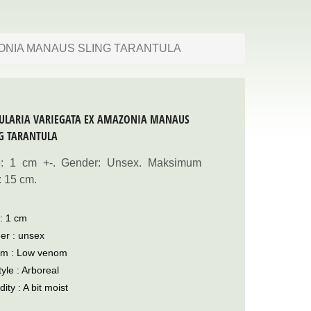
ZONIA MANAUS SLING TARANTULA
CULARIA VARIEGATA EX AMAZONIA MANAUS
G TARANTULA
e: 1 cm +-. Gender: Unsex. Maksimum
: 15 cm.
 : 1 cm
er : unsex
om : Low venom
style : Arboreal
ity : A bit moist