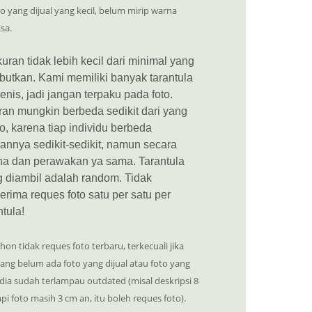
o yang dijual yang kecil, belum mirip warna
sa.
uran tidak lebih kecil dari minimal yang
butkan. Kami memiliki banyak tarantula
jenis, jadi jangan terpaku pada foto.
an mungkin berbeda sedikit dari yang
to, karena tiap individu berbeda
annya sedikit-sedikit, namun secara
na dan perawakan ya sama. Tarantula
 diambil adalah random. Tidak
rima reques foto satu per satu per
ntula!
on tidak reques foto terbaru, terkecuali jika
ng belum ada foto yang dijual atau foto yang
dia sudah terlampau outdated (misal deskripsi 8
pi foto masih 3 cm an, itu boleh reques foto).