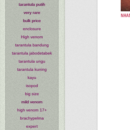
tarantula putih
very rare
NHAN
bulk price
enclosure
High venom
tarantula bandung
tarantula jabodetabek
tarantula ungu
tarantula kuning
kayu
isopod
big size
mild venom
high venom 17+
brachypelma
expert