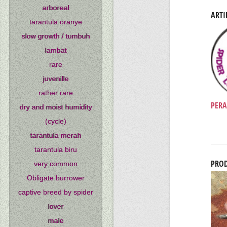
arboreal
ARTI
tarantula oranye
slow growth / tumbuh
lambat
rare
juvenille
rather rare
PERA
dry and moist humidity
(cycle)
tarantula merah
tarantula biru
PROD
very common
Obligate burrower
captive breed by spider
lover
male