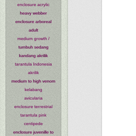
enclosure acrylic
heavy webber
enclosure arboreal
adult
medium growth /
tumbuh sedang
kandang akrilik
tarantula Indonesia
akrilik
medium to high venom
kelabang
avicularia
enclosure terrestrial
tarantula pink
centipede
enclosure juvenille to