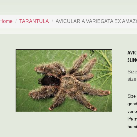
Home
TARANTULA
AVICULARIA VARIEGATA EX AMA
AVI
SLIN
Siz
size
Size
gend
ven
life 
humid