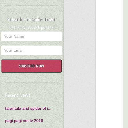
Subscribe for Spider Lover
Latest News & Updates
SUBSCRIBE NOW
Recent News
tarantula and spider of i...
pagi pagi net tv 2016