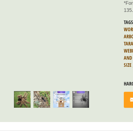
*For
135
TAG
WOR
ARB
TAR
WEB
AND 
SIZE
HAR