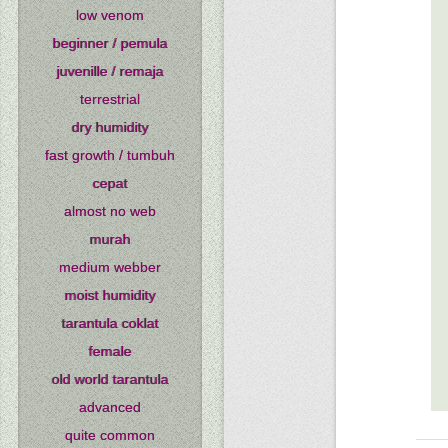
low venom
beginner / pemula
juvenille / remaja
terrestrial
dry humidity
fast growth / tumbuh
cepat
almost no web
murah
medium webber
moist humidity
tarantula coklat
female
old world tarantula
advanced
quite common