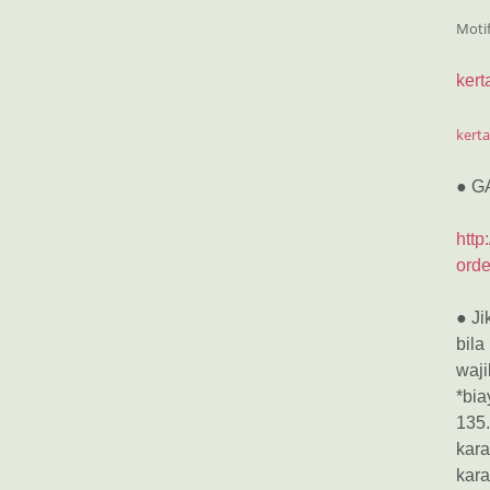
Moti
kert
kerta
● G
http
orde
● Ji
bila
waji
*bia
135.
kara
kara