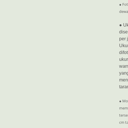
● Fot
dewa
● Uk
dise
per 
Ukur
difo
ukur
war
yang
mene
tara
● Moh
mema
terse
cm ta