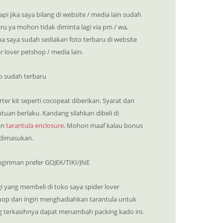
api jika saya bilang di website / media lain sudah
ru ya mohon tidak diminta lagi via pm / wa,
a saya sudah sediakan foto terbaru di website
r lover petshop / media lain.
o sudah terbaru
rter kit seperti cocopeat diberikan. Syarat dan
tuan berlaku. Kandang silahkan dibeli di
an
tarantula enclosure
. Mohon maaf kalau bonus
 dimasukan.
ngiriman prefer GOJEK/TIKI/JNE
i yang membeli di toko saya spider lover
hop dan ingin menghadiahkan tarantula untuk
g terkasihnya dapat menambah packing kado ini.