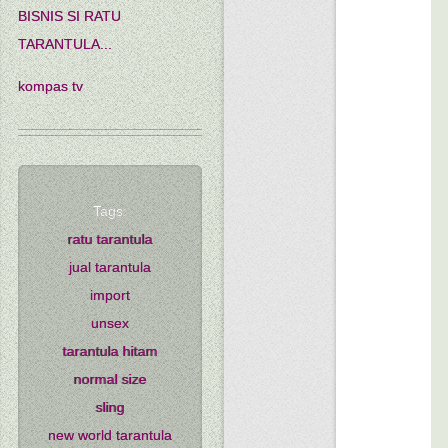
BISNIS SI RATU
TARANTULA...
kompas tv
Tags:
ratu tarantula
jual tarantula
import
unsex
tarantula hitam
normal size
sling
new world tarantula