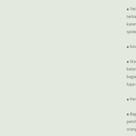
● Tet
terba
karen
spide
● fot
● Sta
keten
bagi
lupa
● Pe
● Bag
pets
oran