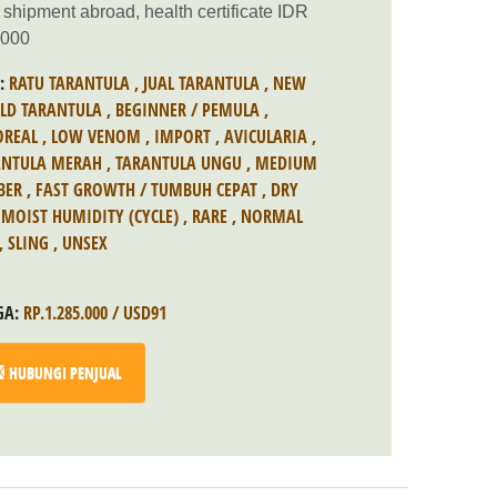
 shipment abroad, health certificate IDR
.000
S:
RATU TARANTULA
,
JUAL TARANTULA
,
NEW
LD TARANTULA
,
BEGINNER / PEMULA
,
OREAL
,
LOW VENOM
,
IMPORT
,
AVICULARIA
,
ANTULA MERAH
,
TARANTULA UNGU
,
MEDIUM
BER
,
FAST GROWTH / TUMBUH CEPAT
,
DRY
MOIST HUMIDITY (CYCLE)
,
RARE
,
NORMAL
,
SLING
,
UNSEX
GA:
RP.1.285.000 / USD91
HUBUNGI PENJUAL