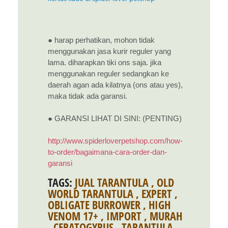
● harap perhatikan, mohon tidak
menggunakan jasa kurir reguler yang
lama. diharapkan tiki ons saja. jika
menggunakan reguler sedangkan ke
daerah agan ada kilatnya (ons atau yes),
maka tidak ada garansi.
● GARANSI LIHAT DI SINI: (PENTING)
http://www.spiderloverpetshop.com/how-
to-order/bagaimana-cara-order-dan-
garansi
TAGS:
JUAL TARANTULA
,
OLD
WORLD TARANTULA
,
EXPERT
,
OBLIGATE BURROWER
,
HIGH
VENOM 17+
,
IMPORT
,
MURAH
,
CERATOGYRUS
,
TARANTULA