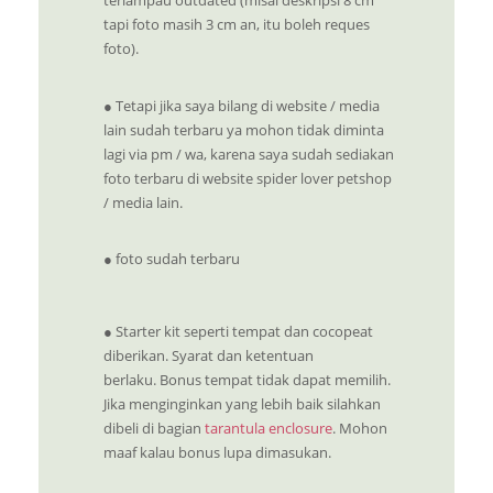
terlampau outdated (misal deskripsi 8 cm
tapi foto masih 3 cm an, itu boleh reques
foto).
● Tetapi jika saya bilang di website / media
lain sudah terbaru ya mohon tidak diminta
lagi via pm / wa, karena saya sudah sediakan
foto terbaru di website spider lover petshop
/ media lain.
● foto sudah terbaru
●
Starter kit seperti tempat dan cocopeat
diberikan. Syarat dan ketentuan
berlaku.
Bonus tempat tidak dapat memilih.
Jika menginginkan yang lebih baik silahkan
dibeli di bagian
tarantula enclosure
. Mohon
maaf kalau bonus lupa dimasukan.