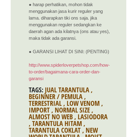
● harap perhatikan, mohon tidak
menggunakan jasa kurir reguler yang
lama. diharapkan tiki ons saja. jika
menggunakan reguler sedangkan ke
daerah agan ada kilatnya (ons atau yes),
maka tidak ada garansi.
● GARANSI LIHAT DI SINI: (PENTING)
http://www.spiderloverpetshop.com/how-
to-order/bagaimana-cara-order-dan-
garansi
TAGS:
JUAL TARANTULA
,
BEGINNER / PEMULA
,
TERRESTRIAL
,
LOW VENOM
,
IMPORT
,
NORMAL SIZE
,
ALMOST NO WEB
,
LASIODORA
,
TARANTULA HITAM
,
TARANTULA COKLAT
,
NEW
WORLD TARANTULA
,
MOIST