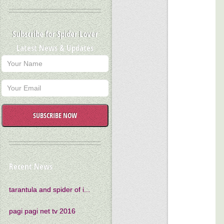
Subscribe for Spider Lover
Latest News & Updates
SUBSCRIBE NOW
Recent News
tarantula and spider of i...
pagi pagi net tv 2016