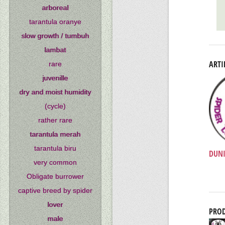
arboreal
tarantula oranye
slow growth / tumbuh
lambat
ARTI
rare
juvenille
dry and moist humidity
(cycle)
rather rare
tarantula merah
tarantula biru
DUNI
very common
Obligate burrower
captive breed by spider
lover
PROD
male