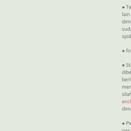
● Te
lai
dimi
sud
spid
● f
● St
dib
ber
memi
sila
enc
dim
● Pe
ons 