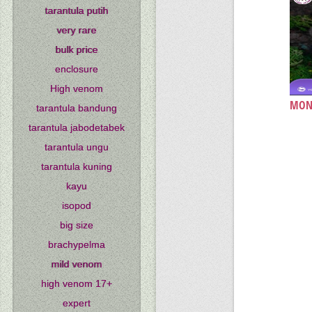
tarantula putih
very rare
bulk price
enclosure
High venom
MONO
tarantula bandung
tarantula jabodetabek
tarantula ungu
tarantula kuning
kayu
isopod
big size
brachypelma
mild venom
high venom 17+
expert