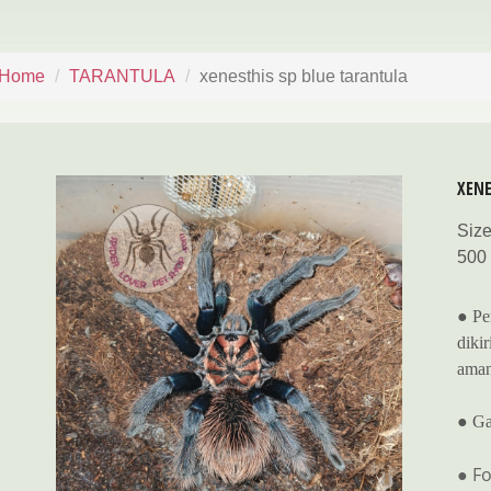
Home
TARANTULA
xenesthis sp blue tarantula
XENE
Siz
500
● Pe
dikir
aman
● Ga
● Fo