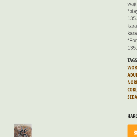
waji
*bia
135.
kara
kara
*For
135
TAG
WOR
ADU
NOR
COKL
SED
HAR