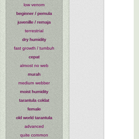
low venom
beginner / pemula
juvenille / remaja
terrestrial
dry humidity
fast growth / tumbuh
cepat
almost no web
murah
medium webber
moist humidity
tarantula coklat
female
old world tarantula
advanced
quite common