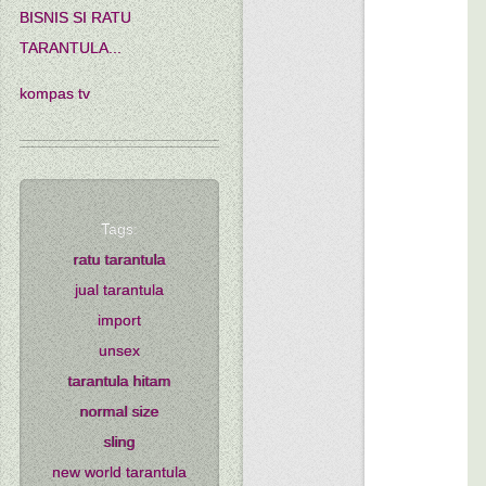
BISNIS SI RATU
TARANTULA...
kompas tv
Tags:
ratu tarantula
jual tarantula
import
unsex
tarantula hitam
normal size
sling
new world tarantula