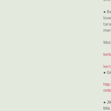
● Ba
lov
tar
men
Mot
kert
kert
● G
http
orde
● Ji
bila