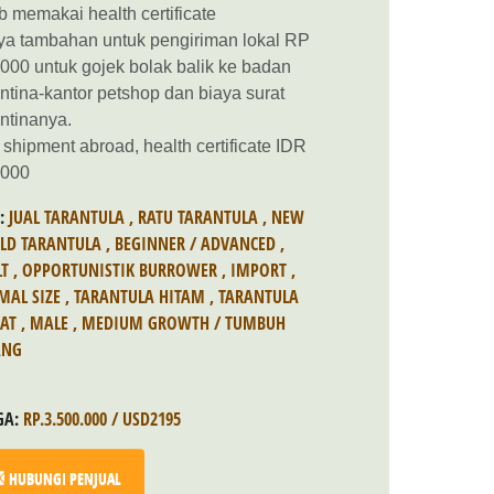
b memakai health certificate
ya tambahan untuk pengiriman lokal RP
000 untuk gojek bolak balik ke badan
ntina-kantor petshop dan biaya surat
ntinanya.
 shipment abroad, health certificate IDR
.000
S:
JUAL TARANTULA
,
RATU TARANTULA
,
NEW
LD TARANTULA
,
BEGINNER / ADVANCED
,
LT
,
OPPORTUNISTIK BURROWER
,
IMPORT
,
MAL SIZE
,
TARANTULA HITAM
,
TARANTULA
AT
,
MALE
,
MEDIUM GROWTH / TUMBUH
ANG
GA:
RP.3.500.000 / USD2195
HUBUNGI PENJUAL