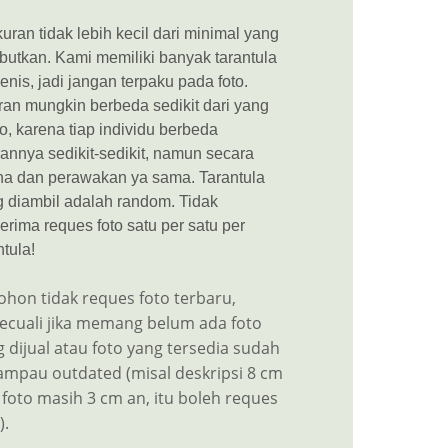
uran tidak lebih kecil dari minimal yang
butkan. Kami memiliki banyak tarantula
jenis, jadi jangan terpaku pada foto.
an mungkin berbeda sedikit dari yang
to, karena tiap individu berbeda
annya sedikit-sedikit, namun secara
na dan perawakan ya sama. Tarantula
 diambil adalah random. Tidak
rima reques foto satu per satu per
ntula!
ohon tidak reques foto terbaru,
kecuali jika memang belum ada foto
 dijual atau foto yang tersedia sudah
lampau outdated (misal deskripsi 8 cm
 foto masih 3 cm an, itu boleh reques
).