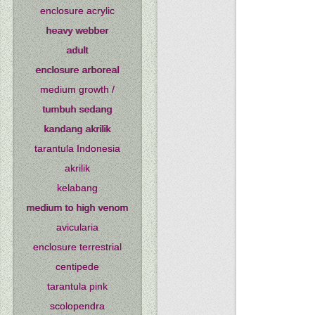
enclosure acrylic
heavy webber
adult
enclosure arboreal
medium growth /
tumbuh sedang
kandang akrilik
tarantula Indonesia
akrilik
kelabang
medium to high venom
avicularia
enclosure terrestrial
centipede
tarantula pink
scolopendra