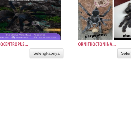
CENTROPUS...
ORNITHOCTONINA...
Selengkapnya
Sele