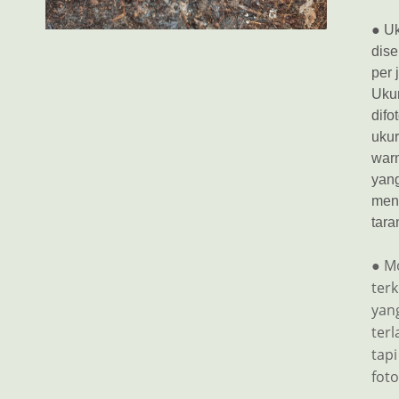
● Uk
dise
per 
Ukur
difo
ukur
war
yang
mene
tara
● M
ter
yang
ter
tapi
foto