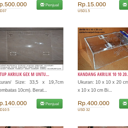
p.500.000
Rp.15.000
Penjual
D37
USD1.5
TUP AKRILIK GEX M UNTU...
KANDANG AKRILIK 10 10 20.
kuran/ Size: 33,5 x 19,7cm
Ukuran: 10 x 10 x 20 c
embatas 10cm). Berat...
x 10 x 10 cm Bi...
p.140.000
Rp.400.000
Penjual
D10.5
USD 32