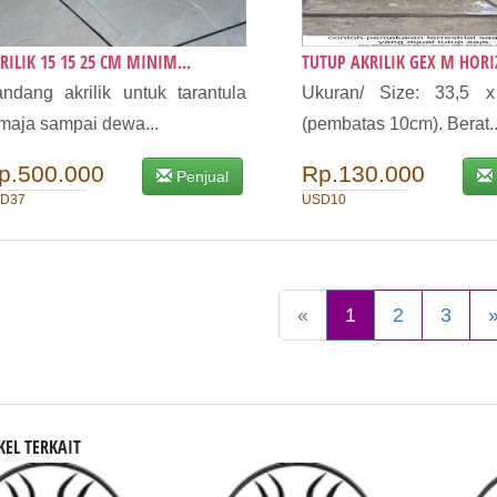
RILIK 15 15 25 CM MINIM...
TUTUP AKRILIK GEX M HORIZ
ndang akrilik untuk tarantula
Ukuran/ Size: 33,5 
maja sampai dewa...
(pembatas 10cm). Berat..
p.500.000
Rp.130.000
Penjual
D37
USD10
«
1
2
3
KEL TERKAIT