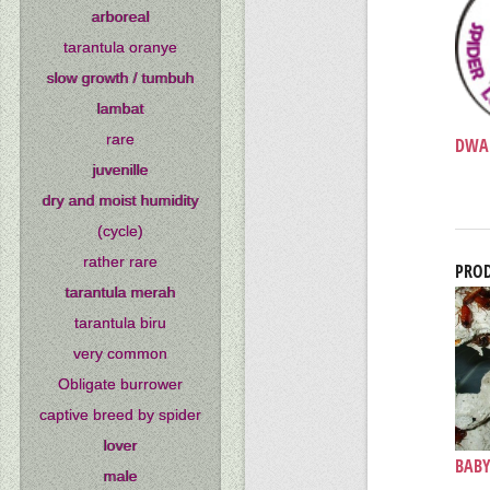
arboreal
tarantula oranye
slow growth / tumbuh
lambat
rare
DWAR
juvenille
dry and moist humidity
(cycle)
rather rare
PROD
tarantula merah
tarantula biru
very common
Obligate burrower
captive breed by spider
lover
BABY
male