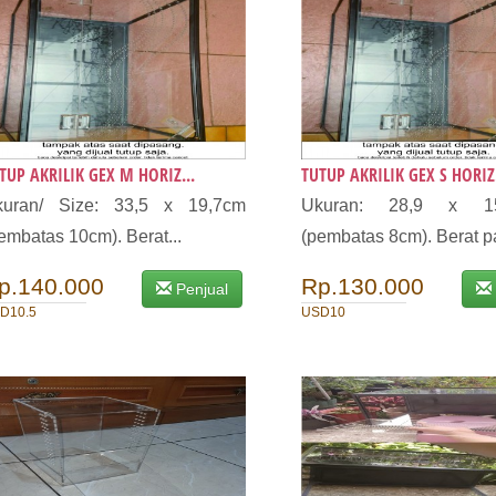
TUP AKRILIK GEX M HORIZ...
TUTUP AKRILIK GEX S HORIZ.
kuran/ Size: 33,5 x 19,7cm
Ukuran: 28,9 x 1
embatas 10cm). Berat...
(pembatas 8cm). Berat pa
p.140.000
Rp.130.000
Penjual
D10.5
USD10