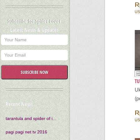
R
US
Subscribe for Spider Lover
Latest News & Updates
SUBSCRIBE NOW
TU
U
(p
Recent News
R
tarantula and spider of i...
US
pagi pagi net tv 2016