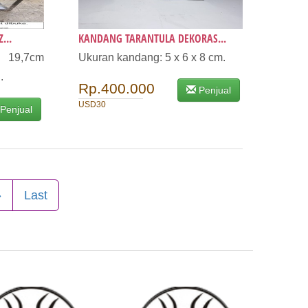
...
KANDANG TARANTULA DEKORAS...
x 19,7cm
Ukuran kandang: 5 x 6 x 8 cm.
.
Rp.400.000
Penjual
USD30
Penjual
»
Last