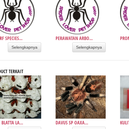
F SPECIES...
PERAWATAN ARBO...
PRO
Selengkapnya
Selengkapnya
UCT TERKAIT
 BLATTA LA...
DAVUS SP OAXA...
KULI