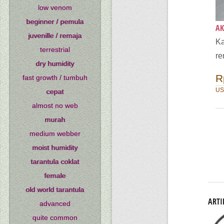
low venom
beginner / pemula
AK
juvenille / remaja
Ka
terrestrial
re
dry humidity
R
fast growth / tumbuh
US
cepat
almost no web
murah
medium webber
moist humidity
tarantula coklat
female
old world tarantula
ARTI
advanced
quite common