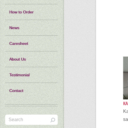
How to Order
News
Caresheet
About Us
Testimonial
Contact
KA
K
sa