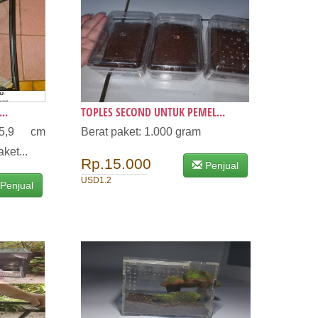
..
TOPLES SECOND UNTUK PEMEL...
5,9 cm
Berat paket: 1.000 gram
ket...
Rp.15.000
Penjual
USD1.2
Penjual