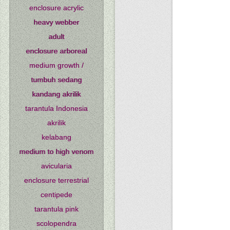
enclosure acrylic
heavy webber
adult
enclosure arboreal
medium growth /
tumbuh sedang
kandang akrilik
tarantula Indonesia
akrilik
kelabang
medium to high venom
avicularia
enclosure terrestrial
centipede
tarantula pink
scolopendra