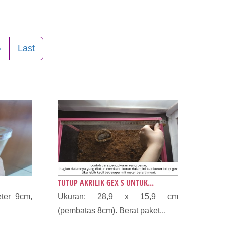
»
Last
TUTUP AKRILIK GEX S UNTUK...
eter 9cm,
Ukuran: 28,9 x 15,9 cm
(pembatas 8cm). Berat paket...