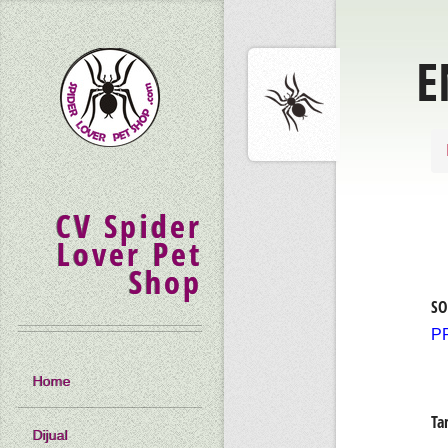
E
CV Spider
Lover Pet
Shop
SO
P
Home
Ta
Dijual