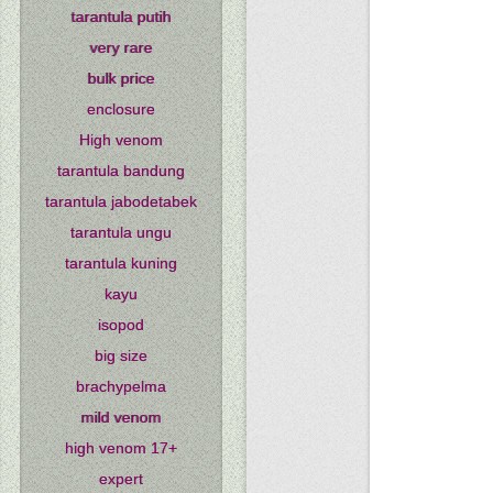
tarantula putih
very rare
bulk price
enclosure
High venom
tarantula bandung
tarantula jabodetabek
tarantula ungu
tarantula kuning
kayu
isopod
big size
brachypelma
mild venom
high venom 17+
expert