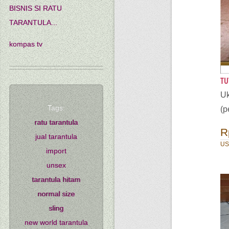
BISNIS SI RATU
TARANTULA...
kompas tv
TU
U
Tags:
(p
ratu tarantula
R
jual tarantula
US
import
unsex
tarantula hitam
normal size
sling
new world tarantula