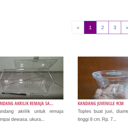
«
1
2
3
NDANG AKRILIK REMAJA SA...
KANDANG JUVENILLE 9CM
andang akrilik untuk remaja
Toples buat juvi, diam
mpai dewasa. ​ukura...
tinggi 8 cm. Rp. 7...