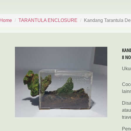
Home
TARANTULA ENCLOSURE
Kandang Tarantula Deko
KAND
8 NO
Ukur
Coco
lain
Dis
atau
trav
Peng