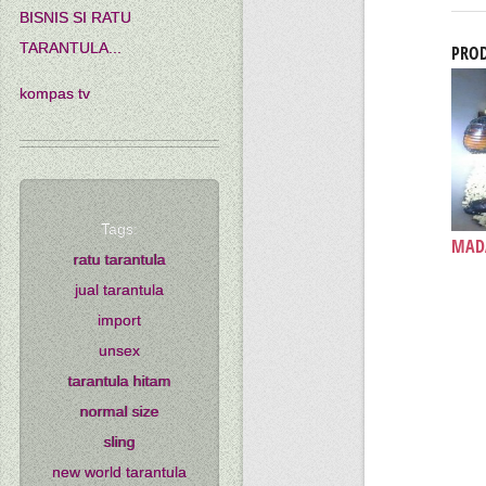
BISNIS SI RATU
TARANTULA...
PROD
kompas tv
Tags:
MADA
ratu tarantula
jual tarantula
import
unsex
tarantula hitam
normal size
sling
new world tarantula