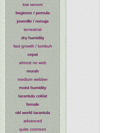
low venom
beginner / pemula
juvenille / remaja
terrestrial
dry humidity
fast growth / tumbuh
cepat
almost no web
murah
medium webber
moist humidity
tarantula coklat
female
old world tarantula
advanced
quite common