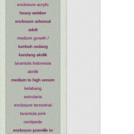
enclosure acrylic
heavy webber
enclosure arboreal
adult
medium growth /
tumbuh sedang
kandang akrilik
tarantula Indonesia
akrilik
medium to high venom
kelabang
avicularia
enclosure terrestrial
tarantula pink
centipede
enclosure juvenille to