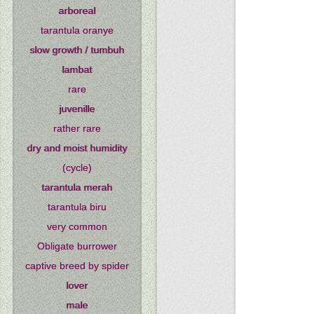
arboreal
tarantula oranye
slow growth / tumbuh
lambat
rare
juvenille
rather rare
dry and moist humidity
(cycle)
tarantula merah
tarantula biru
very common
Obligate burrower
captive breed by spider
lover
male