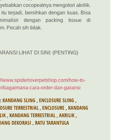
ebabkan cocopeatnya mengotori akrilik.
 itu terjadi, bersihkan dengan kuas. Bisa
inimalisir dengan packing tissue di
m. Pecah sih tidak.
ARANSI LIHAT DI SINI: (PENTING)
://www.spiderloverpetshop.com/how-to-
r/bagaimana-cara-order-dan-garansi
S:
KANDANG SLING
,
ENCLOSURE SLING
,
OSURE TERRESTRIAL
,
ENCLOSURE
,
KANDANG
LIK
,
KANDANG TERRESTRIAL
,
AKRILIK
,
DANG DEKORASI
,
RATU TARANTULA