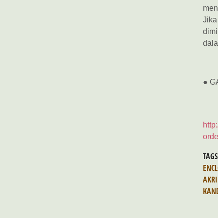
meny
Jika
dim
dala
● G
http
orde
TAG
ENCL
AKRI
KAN