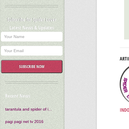
Subscribe for Spider Lover
Latest News & Updates
ARTI
SUBSCRIBE NOW
Recent News
INDO
tarantula and spider of i...
pagi pagi net tv 2016