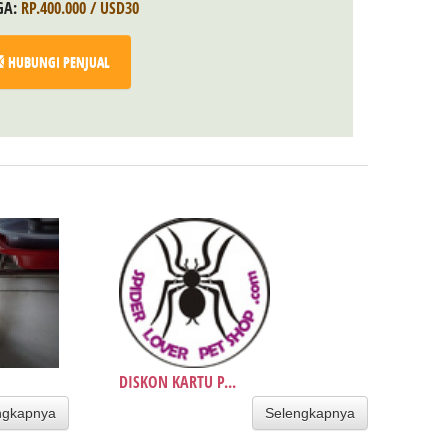
GA:
RP.400.000 / USD30
HUBUNGI PENJUAL
DISKON KARTU P...
ngkapnya
Selengkapnya