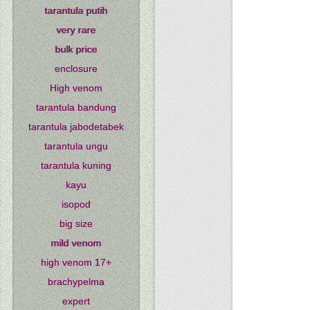
tarantula putih
very rare
bulk price
enclosure
High venom
tarantula bandung
tarantula jabodetabek
tarantula ungu
tarantula kuning
kayu
isopod
big size
mild venom
high venom 17+
brachypelma
expert