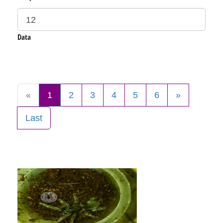
Data
«
1
2
3
4
5
6
»
Last