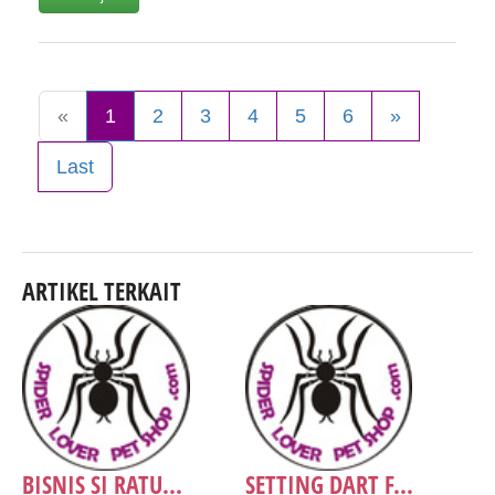
«
1
2
3
4
5
6
»
Last
ARTIKEL TERKAIT
BISNIS SI RATU...
SETTING DART F...